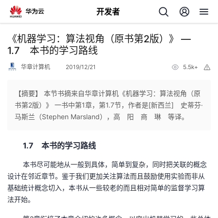
开发者
返
《机器学习：算法视角（原书第2版）》 —
回
1.7 本书的学习路线
华章计算机
2019/12/21
5.5k+
举
报
【摘要】 本节书摘来自华章计算机《机器学习：算法视角（原
书第2版）》 一书中第1章，第1.7节，作者是[新西兰] 史蒂芬·
个
马斯兰（Stephen Marsland），高 阳 商 琳 等译。
我
人
1.7 本书的学习路线
的
主
本书尽可能地从一般到具体，简单到复杂，同时把关联的概念
设计在邻近章节。鉴于我们更加关注算法而且鼓励使用实验而非从
开
页
基础统计概念切入，本书从一些较老的而且相对简单的监督学习算
法开始。
发