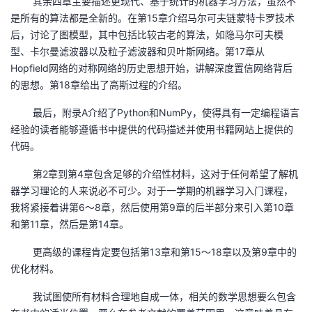
其余四章主要描述更现代、基于统计的机器学习方法，虽然不
我
注
的
开
是所有的算法都是全新的。在第15章介绍马尔可夫链蒙特卡罗技术
后，讨论了图模型，其中包括比较古老的算法，如隐马尔可夫模
的
Programs
发
型、卡尔曼滤波器以及粒子滤波器和贝叶斯网络。第17章从
Hopfield网络的对称网络的历史思想开始，讲解深度置信网络背后
支
者
的思想。第18章给出了高斯过程的介绍。
最后，附录A介绍了Python和NumPy，使得具有一定编程语言
持
学
经验的读者能够遵循书中提供的代码描述并使用书籍网站上提供的
代码。
我
堂
第2章到第4章包含足够的介绍性材料，这对于任何希望了解机
的
我
我
器学习理论的人来说必不可少。对于一学期的机器学习入门课程，
我将紧接着讲第6～8章，然后使用第9章的后半部分来引入第10章
技
的
的
我
和第11章，然后是第14章。
术
云
更高级的课程肯定要包括第13章和第15～18章以及第9章中的
课
的
我
优化材料。
支
声
程
认
的
我
我试图使所有材料合理地自成一体，相关的数学思想要么包含