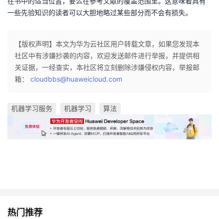
在书中的适当位置，要么在参考文献的覆盖范围里。这意味着具有
持
建
证
实
的
一些先验知识的读者可以大胆地略过某些部分而不会有损失。
议
验
收
【版权声明】本文为华为云社区用户转载文章，如果您发现本
藏
社区中有涉嫌抄袭的内容，欢迎发送邮件进行举报，并提供相
关证据，一经查实，本社区将立刻删除涉嫌侵权内容，举报邮
箱：
cloudbbs@huaweicloud.com
机器学习服务
机器学习
算法
热门推荐