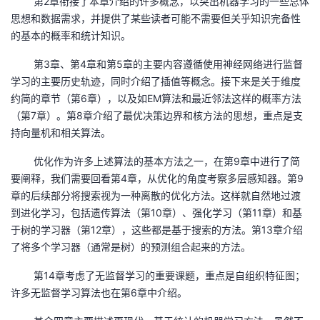
第2章衔接了本章介绍的许多概念，以突出机器学习的一些总体
思想和数据需求，并提供了某些读者可能不需要但关乎知识完备性
者
的基本的概率和统计知识。
我
第3章、第4章和第5章的主要内容遵循使用神经网络进行监督
学习的主要历史轨迹，同时介绍了插值等概念。接下来是关于维度
的
我
约简的章节（第6章），以及如EM算法和最近邻法这样的概率方法
（第7章）。第8章介绍了最优决策边界和核方法的思想，重点是支
博
的
我
持向量机和相关算法。
优化作为许多上述算法的基本方法之一，在第9章中进行了简
客
论
的
我
要阐释，我们需要回看第4章，从优化的角度考察多层感知器。第9
章的后续部分将搜索视为一种离散的优化方法。这样就自然地过渡
坛
圈
的
我
到进化学习，包括遗传算法（第10章）、强化学习（第11章）和基
于树的学习器（第12章），这些都是基于搜索的方法。第13章介绍
子
直
的
我
了将多个学习器（通常是树）的预测组合起来的方法。
我
播
活
的
第14章考虑了无监督学习的重要课题，重点是自组织特征图；
许多无监督学习算法也在第6章中介绍。
我
动
关
的