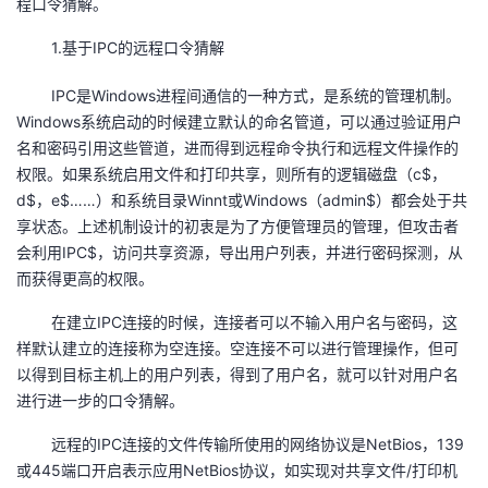
程口令猜解。
者
1.基于IPC的远程口令猜解
我
IPC是Windows进程间通信的一种方式，是系统的管理机制。
Windows系统启动的时候建立默认的命名管道，可以通过验证用户
的
我
名和密码引用这些管道，进而得到远程命令执行和远程文件操作的
权限。如果系统启用文件和打印共享，则所有的逻辑磁盘（c$，
博
的
我
d$，e$……）和系统目录Winnt或Windows（admin$）都会处于共
享状态。上述机制设计的初衷是为了方便管理员的管理，但攻击者
客
论
的
我
会利用IPC$，访问共享资源，导出用户列表，并进行密码探测，从
而获得更高的权限。
坛
圈
的
我
在建立IPC连接的时候，连接者可以不输入用户名与密码，这
样默认建立的连接称为空连接。空连接不可以进行管理操作，但可
子
直
的
我
以得到目标主机上的用户列表，得到了用户名，就可以针对用户名
进行进一步的口令猜解。
我
播
活
的
远程的IPC连接的文件传输所使用的网络协议是NetBios，139
我
动
关
的
或445端口开启表示应用NetBios协议，如实现对共享文件/打印机