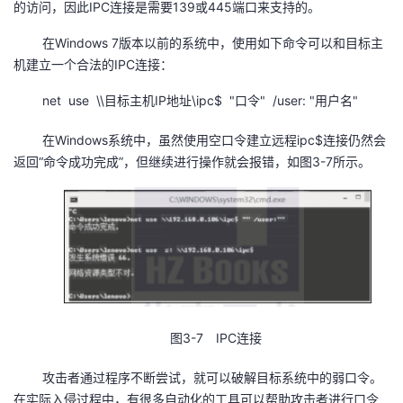
的访问，因此IPC连接是需要139或445端口来支持的。
我
注
的
开
在Windows 7版本以前的系统中，使用如下命令可以和目标主
的
Programs
发
机建立一个合法的IPC连接：
net use \\目标主机IP地址\ipc$ "口令" /user: "用户名"
支
者
在Windows系统中，虽然使用空口令建立远程ipc$连接仍然会
持
学
返回“命令成功完成”，但继续进行操作就会报错，如图3-7所示。
我
堂
的
我
我
技
的
的
我
术
云
课
的
我
图3-7 IPC连接
支
声
程
认
的
我
攻击者通过程序不断尝试，就可以破解目标系统中的弱口令。
在实际入侵过程中，有很多自动化的工具可以帮助攻击者进行口令