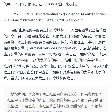
的每一个口令，而不是让TSGrinder自己来执行。
C:\>FOR /F %i in (credentials.txt) do echo %i>a&tsgrinder -
w a -u Administrator -n 1 192.168.230.244>>out
要防止通过终端服务进行口令猜解，一方面要设置安全性较强
的口令，另一方面要经常检查，从而发现口令猜解的尝试。以管理
员身份可以进行终端服务登录的日志审核，在管理工具中打开远程
控制服务配置（Terminal Service Configration），点击“连接”，右
击想配置的RDP服务，选中书签“权限”，点击左下角的“高级”，加入
一个Everyone组，这代表所有的用户，然后审核他的“连接”“断开”
“注销”和“登录”的情况，这个审核是记录在安全日志中的，可以从“管
理工具”→“日志查看器”中查看。如果有对终端服务的大量不成功的
登录尝试，则可以认为发生了口令猜解的攻击。
【版权声明】本文为华为云社区用户转载文章，如果您发现本
社区中有涉嫌抄袭的内容，欢迎发送邮件进行举报，并提供相
关证据，一经查实，本社区将立刻删除涉嫌侵权内容，举报邮