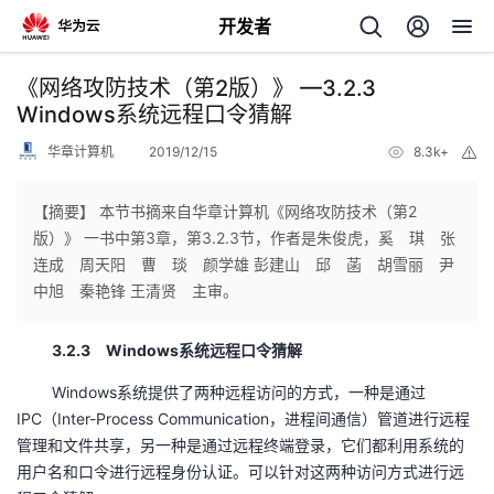
开发者
返
《网络攻防技术（第2版）》 —3.2.3
回
Windows系统远程口令猜解
华章计算机
2019/12/15
8.3k+
举
报
【摘要】 本节书摘来自华章计算机《网络攻防技术（第2
版）》 一书中第3章，第3.2.3节，作者是朱俊虎，奚 琪 张
个
连成 周天阳 曹 琰 颜学雄 彭建山 邱 菡 胡雪丽 尹
中旭 秦艳锋 王清贤 主审。
我
人
3.2.3 Windows系统远程口令猜解
的
主
Windows系统提供了两种远程访问的方式，一种是通过
IPC（Inter-Process Communication，进程间通信）管道进行远程
开
页
管理和文件共享，另一种是通过远程终端登录，它们都利用系统的
用户名和口令进行远程身份认证。可以针对这两种访问方式进行远
发