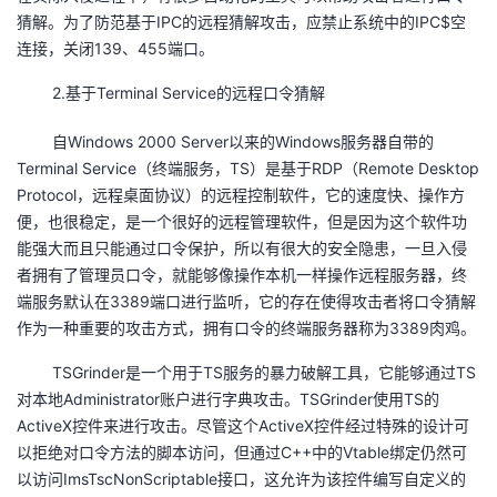
持
建
证
实
的
猜解。为了防范基于IPC的远程猜解攻击，应禁止系统中的IPC$空
连接，关闭139、455端口。
议
验
收
2.基于Terminal Service的远程口令猜解
藏
自Windows 2000 Server以来的Windows服务器自带的
Terminal Service（终端服务，TS）是基于RDP（Remote Desktop
Protocol，远程桌面协议）的远程控制软件，它的速度快、操作方
便，也很稳定，是一个很好的远程管理软件，但是因为这个软件功
能强大而且只能通过口令保护，所以有很大的安全隐患，一旦入侵
者拥有了管理员口令，就能够像操作本机一样操作远程服务器，终
端服务默认在3389端口进行监听，它的存在使得攻击者将口令猜解
作为一种重要的攻击方式，拥有口令的终端服务器称为3389肉鸡。
TSGrinder是一个用于TS服务的暴力破解工具，它能够通过TS
对本地Administrator账户进行字典攻击。TSGrinder使用TS的
ActiveX控件来进行攻击。尽管这个ActiveX控件经过特殊的设计可
以拒绝对口令方法的脚本访问，但通过C++中的Vtable绑定仍然可
以访问ImsTscNonScriptable接口，这允许为该控件编写自定义的