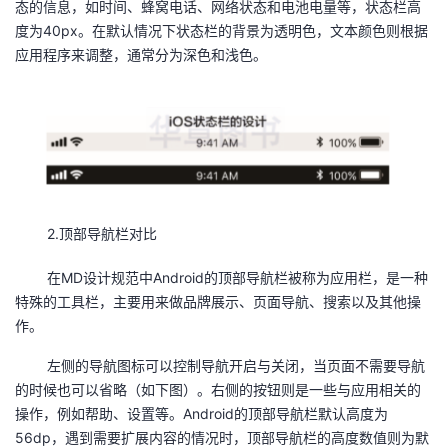
态的信息，如时间、蜂窝电话、网络状态和电池电量等，状态栏高
我
注
的
开
度为40px。在默认情况下状态栏的背景为透明色，文本颜色则根据
应用程序来调整，通常分为深色和浅色。
的
Programs
发
支
者
持
学
我
堂
2.顶部导航栏对比
的
我
我
在MD设计规范中Android的顶部导航栏被称为应用栏，是一种
特殊的工具栏，主要用来做品牌展示、页面导航、搜索以及其他操
技
的
的
我
作。
术
云
课
的
我
左侧的导航图标可以控制导航开启与关闭，当页面不需要导航
的时候也可以省略（如下图）。右侧的按钮则是一些与应用相关的
支
声
程
认
的
我
操作，例如帮助、设置等。Android的顶部导航栏默认高度为
56dp，遇到需要扩展内容的情况时，顶部导航栏的高度数值则为默