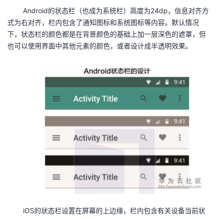
Android的状态栏（也成为系统栏）高度为24dp，信息对齐方
者
式为右对齐，栏内包含了通知图标和系统图标等内容。默认情况
下，状态栏的颜色都是在背景颜色的基础上加一层深色的遮罩，但
我
也可以使用界面中其他元素的颜色，或者设计成半透明效果。
的
我
博
的
我
客
论
的
我
坛
圈
的
我
子
直
的
我
我
播
活
的
我
动
关
的
iOS的状态栏设置在屏幕的上边缘，栏内包含有关设备当前状