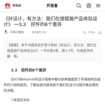
开发者
返
《好设计，有方法：我们在搜狐做产品体验设
回
计》 —3.3 控件的6个差异
华章计算机
2019/11/14
7.7k+
举
报
【摘要】 本节书摘来自华章计算机《好设计，有方法：我们在
搜狐做产品体验设计》一书中第3章，第3.3节，作者是李伟
个
巍 等。
我
人
3.3 控件的6个差异
的
主
在iOS和Android的设计指南中都分别单独提到了布局结构及组
件的介绍和规范。了解这些内容有助于我们在设计过程中做出更好
开
页
的决策。
1.状态栏对比
发