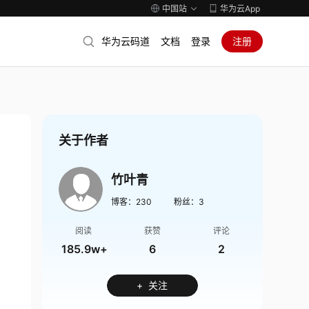
中国站
华为云App
华为云码道
文档
登录
注册
关于作者
竹叶青
博客：
230
粉丝：
3
阅读
获赞
评论
185.9w+
6
2
+ 关注