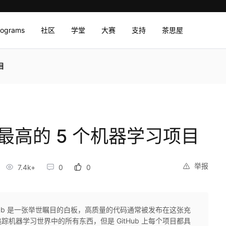
rograms
社区
学堂
大赛
支持
茶思屋
目
r 量最高的 5 个机器学习项目
举报
7.4k+
0
0
Hub 是一张举世瞩目的白板，高质量的代码通常被发布在这张充
机器学习世界中的所有东西，但是 GitHub 上每个项目都具