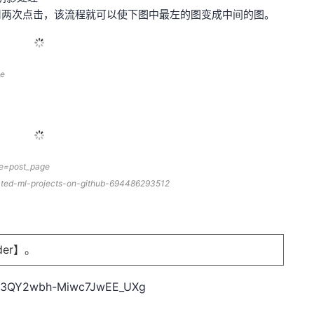
两次点击，该流程就可以使下图中最左的图变成中间的图。
ge
ce=post_page
rated-ml-projects-on-github-694486293512
er】。
/x3QY2wbh-Miwc7JwEE_UXg