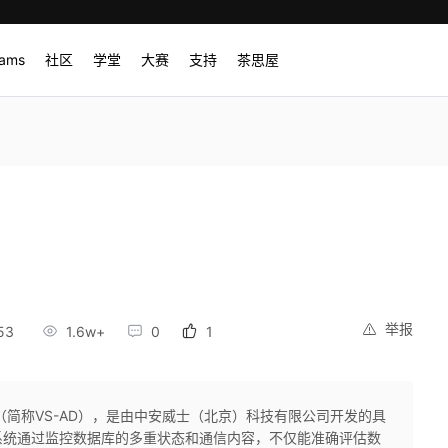
rams
社区
学堂
大赛
支持
茶思屋
举报
53
1.6w+
0
1
（简称VS-AD），是由中安威士（北京）科技有限公司开发的具
系统通过监控数据库的多重状态和通信内容，不仅能准确评估数