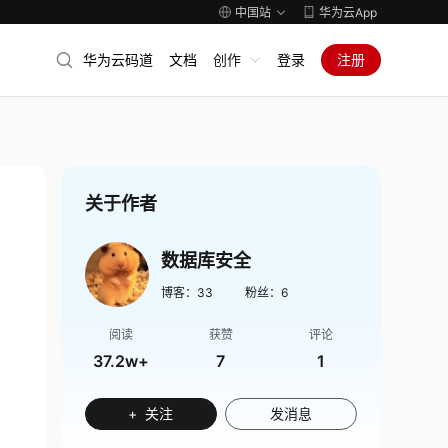
中国站
华为云App
华为云码道
文档
创作
登录
注册
关于作者
数据库安全
博客：
33
粉丝：
6
阅读
获赞
评论
37.2w+
7
1
+ 关注
发消息