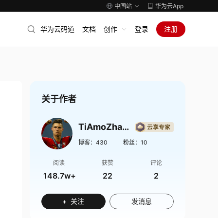
中国站
华为云App
华为云码道
文档
创作
登录
注册
关于作者
TiAmoZhang
博客：
430
粉丝：
10
阅读
获赞
评论
148.7w+
22
2
+ 关注
发消息