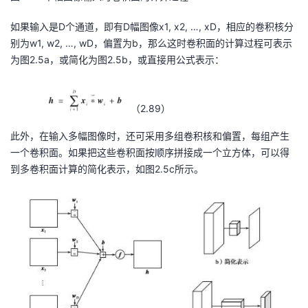
我
注
的
开
如果输入是D个通道，即有D幅图像x1, x2, …, xD，相应的卷积核分
别为w1, w2, …, wD，偏置为b，那么这时卷积面的计算过程可表示
的
Programs
发
为图2.5a，或简化为图2.5b，或直接用公式表示：
支
者
（2.89）
持
学
此外，在输入多幅图像时，还可采用多组卷积核和偏置，每组产生
我
堂
一个卷积面。如果把这些卷积面按顺序拼接成一个立方体，可以得
到多卷积面计算的简化表示，如图2.5c所示。
的
我
我
技
的
的
我
术
云
课
的
我
支
声
程
认
的
我