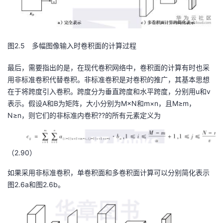
持
建
证
实
的
议
验
收
图2.5 多幅图像输入时卷积面的计算过程
藏
最后，需要指出的是，在现代卷积网络中，卷积面的计算有时也采
用非标准卷积代替卷积。非标准卷积是对卷积的推广，其基本思想
在于将跨度引入卷积。跨度分为垂直跨度和水平跨度，分别用u和v
表示。假设A和B为矩阵，大小分别为M×N和m×n，且M≥m，
N≥n，则它们的非标准内卷积??的所有元素定义为
（2.90）
如果采用非标准卷积，单卷积面和多卷积面计算可以分别简化表示
图2.6a和图2.6b。