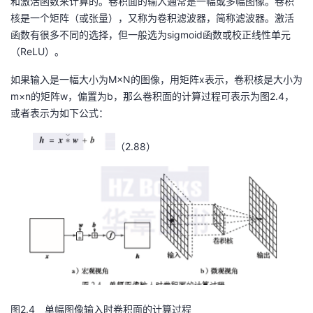
和激活函数来计算的。卷积面的输入通常是一幅或多幅图像。卷积
核是一个矩阵（或张量），又称为卷积滤波器，简称滤波器。激活
者
函数有很多不同的选择，但一般选为sigmoid函数或校正线性单元
（ReLU）。
我
如果输入是一幅大小为M×N的图像，用矩阵x表示，卷积核是大小为
的
我
m×n的矩阵w，偏置为b，那么卷积面的计算过程可表示为图2.4，
或者表示为如下公式：
博
的
我
（2.88）
客
论
的
我
坛
圈
的
我
子
直
的
我
我
播
活
的
我
动
关
的
图2.4 单幅图像输入时卷积面的计算过程