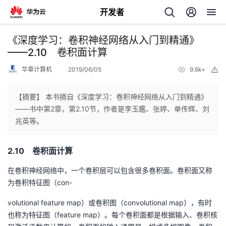
开发者
返
《深度学习：卷积神经网络从入门到精通》
回
——2.10 卷积面计算
华章计算机
2019/06/05
9.6k+
举
报
【摘要】 本书摘自《深度学习：卷积神经网络从入门到精通》
——书中第2章，第2.10节，作者是李玉鑑、张婷、单传辉、刘
个
兆英等。
我
人
2.10 卷积面计算
的
主
在卷积神经网络中，一个卷积层可以包含很多卷积面。卷积面又称
为卷积特征图（con-
开
页
volutional feature map）或卷积图（convolutional map），有时
也称为特征图（feature map）。每个卷积面都是根据输入、卷积核
发