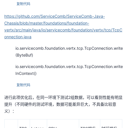
复制代码
https://github.com/ServiceComb/ServiceComb-Java-
Chassis/blob/master/foundations/foundation-
vertx/src/main/java/io/servicecomb/foundation/vertx/tcp/TcpC
onnection.java
io.servicecomb.foundation.vertx.tcp.TcpConnection.write
(ByteBuf)
io.servicecomb.foundation.vertx.tcp.TcpConnection.write
InContext()
复制代码
进行此项优化后，在同一环境下测试2组数据，可以看到性能有明显
提升（不同硬件的测试环境，数据可能差异巨大，不具备比较意
义）：