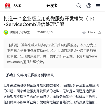
开发者
返
打造一个企业级应用的微服务开发框架（下）--
回
-ServiceComb通信处理详解
微服务小小学生
2018/04/16
1.7w+
举
报
【摘要】 近年来越来越多的企业开始实践微服务，本文分为上
下两篇介绍微服务框架ServiceComb如何帮助企业应用进行微
个
服务化，实现快速交付，并可靠地运行在云端。下篇介绍Servi
ceComb的通信处理设计。
我
人
【
作者
】文/华为云微服务引擎团队
我
的
主
近年来越来越多的企业开始实践微服务，而微服务在企业应用落地
我
的
开
页
的过程，面临着微服务开发框架的选型，无论是自研还是选择第三
方框架都不得不考虑的问题包括：微服务框架是否具备高可靠性，
我
的
开
发
任何时间不能中断业务；微服务框架是否能够实现高速通信性能，