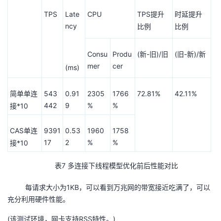
TPS
Late
CPU
TPS
提升
时延提升
ncy
比例
比例
Consu
Produ
(
-
)/
(
-
)/
新
旧
旧
旧
新
新
mer
cer
(ms)
543
0.91
2305
1766
72.81%
42.11%
简单单连
442
9
%
%
*10
接
CAS
9391
0.53
1960
1758
单连
17
2
%
%
*10
接
表7 多连接下线程模型优化前后性能对比
每请求大小为1KB，可以看到万兆网的带宽接近吃满了，可以
充分利用硬件性能。
(该测试环境，网卡支持RSS特性。)