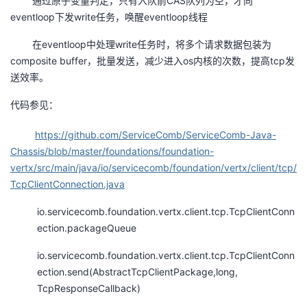
通过原子变量判定，只有入队前CAS队列为空，才向
eventloop下发write任务，唤醒eventloop线程
在eventloop中处理write任务时，将多个请求数据包装为
composite buffer，批量发送，减少进入os内核的次数，提高tcp发
送效率。
代码参见：
https://github.com/ServiceComb/ServiceComb-Java-
Chassis/blob/master/foundations/foundation-
vertx/src/main/java/io/servicecomb/foundation/vertx/client/tcp/
TcpClientConnection.java
io.servicecomb.foundation.vertx.client.tcp.TcpClientConn
ection.packageQueue
io.servicecomb.foundation.vertx.client.tcp.TcpClientConn
ection.send(AbstractTcpClientPackage,long,
TcpResponseCallback)