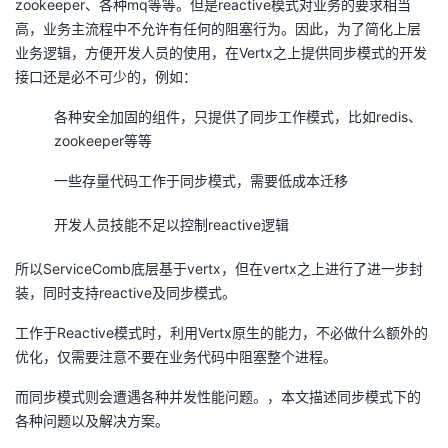
zookeeper、各种mq等等。但是reactive模式对业务的要求相当
议
注
验
收
高，业务主流程中不允许有任何的阻塞行为。因此，为了简化上层
业务逻辑，方便开发人员的使用，在Vertx之上提供同步模式的开发
藏
接口还是必不可少的，例如：
各种安全加固的组件，只提供了同步工作模式，比如redis、
zookeeper等等
一些存量代码工作于同步模式，需要低成本迁移
开发人员技能不足以控制reactive逻辑
所以ServiceComb底层基于vertx，但在vertx之上进行了进一步封
装，同时支持reactive及同步模式。
工作于Reactive模式时，利用Vertx原生的能力，不必做什么额外的
优化，仅需要注意不要在业务代码中阻塞整个进程。
而同步模式则会遭遇各种并发性能问题。，本文描述同步模式下的
各种问题以及解决方案。