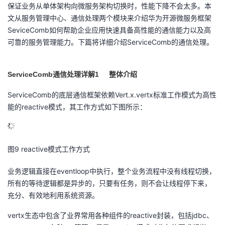
保证业务从单体架构向微服务架构切换时，性能下降不会太多。本
的
Programs
发
者
文从服务管理中心、通信处理两个模块来介绍华为开源微服务框架
SeviceComb如何帮助企业应用快速具备高性能的通信能力以及高
支
者
可靠的服务管理能力。下篇将详细介绍ServiceComb的通信处理。
我
持
学
的
我
ServiceComb
1
通信处理详解
整体介绍
我
堂
博
的
我
ServiceComb的底层通信框架依赖Vert.x.vertx标准工作模式为高性
能的reactive模式，其工作方式如下图所示：
的
我
客
论
的
我
我
技
的
坛
圈
的
我
的
我
图9 reactive模式工作方式
术
云
子
直
的
我
课
的
我
业务逻辑直接在eventloop中执行，整个业务流程中没有线程切换，
所有的等待逻辑都是异步的，只要有任务，则不会让线程停下来，
支
声
播
活
的
程
认
的
我
充分、有效地利用系统资源。
持
建
动
关
证
实
的
vertx生态中包含了业界常用各种组件的reactive封装，包括jdbc、