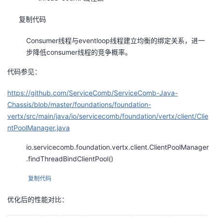
复制代码
Consumer线程与eventloop线程建立均衡的绑定关系，进一
步降低consumer线程的竞争概率。
代码参见：
https://github.com/ServiceComb/ServiceComb-Java-
Chassis/blob/master/foundations/foundation-
vertx/src/main/java/io/servicecomb/foundation/vertx/client/Clie
ntPoolManager.java
io.servicecomb.foundation.vertx.client.ClientPoolManager
.findThreadBindClientPool()
复制代码
优化后的性能对比：