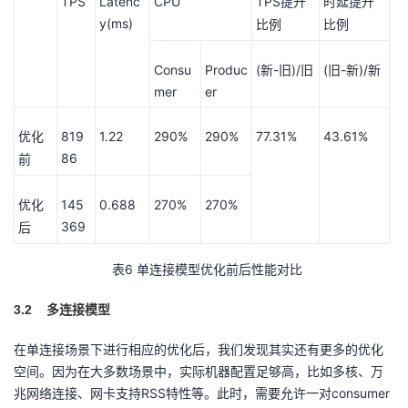
TPS
Latenc
CPU
TPS
提升
时延提升
y(ms)
比例
比例
Consu
Produc
(
-
)/
(
-
)/
新
旧
旧
旧
新
新
mer
er
819
1.22
290%
290%
77.31%
43.61%
优化
86
前
145
0.688
270%
270%
优化
369
后
6
表
单连接模型优化前后性能对比
3.2
多连接模型
在单连接场景下进行相应的优化后，我们发现其实还有更多的优化
空间。因为在大多数场景中，实际机器配置足够高，比如多核、万
兆网络连接、网卡支持RSS特性等。此时，需要允许一对consumer