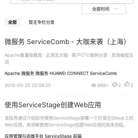
我
注
的
开
全部时间
的
Programs
发
全部
暂无专栏分类
支
者
微服务 ServiceComb - 大咖来袭（上海）
持
学
Apache重量级嘉宾 · 云原生大咖 · 客户CTO案例分享 · 现场编程互
动
我
堂
Apache
微服务
微服务
HUAWEI CONNECT
ServiceComb
的
我
我
2018-09-25 20:09:25
999+
2
2
技
的
的
我
使用ServiceStage创建Web应用
术
云
课
的
我
该指导通过介绍如何使用ServiceStage部署一个托管在Github上的
Web应用，来讲解使用ServiceStage创建Web应用的具体流程。
支
声
程
认
的
我
应用管理与运维平台 ServiceStage
前端