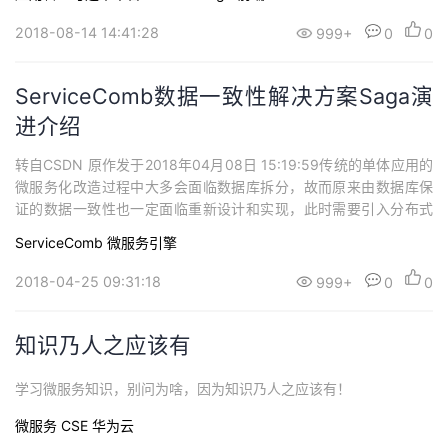
持
建
证
实
的
2018-08-14 14:41:28
999+
0
0
议
验
收
ServiceComb数据一致性解决方案Saga演
藏
进介绍
转自CSDN 原作发于2018年04月08日 15:19:59传统的单体应用的
微服务化改造过程中大多会面临数据库拆分，故而原来由数据库保
证的数据一致性也一定面临重新设计和实现，此时需要引入分布式
数据一致性方案来解决。常见的解决方案主要有2PC，TCC，事件
ServiceComb
微服务引擎
驱动等，而在微服务开源项目 ServiceComb中提出并实现了使用Sa
ga[1]来解决微服务的数据一致性难题，不同方案的对比可参考《S
2018-04-25 09:31:18
999+
0
0
e...
知识乃人之应该有
学习微服务知识，别问为啥，因为知识乃人之应该有！
微服务
CSE
华为云