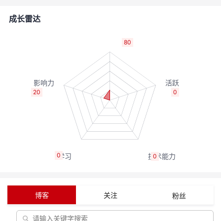
者
成长雷达
我
80
的
我
博
的
我
20
0
客
论
的
我
坛
圈
的
我
0
0
子
直
的
我
我
播
活
的
博客
关注
粉丝
我
动
关
的