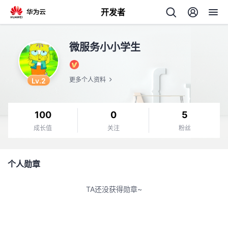
开发者
返
微服务小小学生
回
Lv.2
更多个人资料
100
0
5
个
成长值
关注
粉丝
我
人
个人勋章
的
主
TA还没获得勋章~
开
页
发