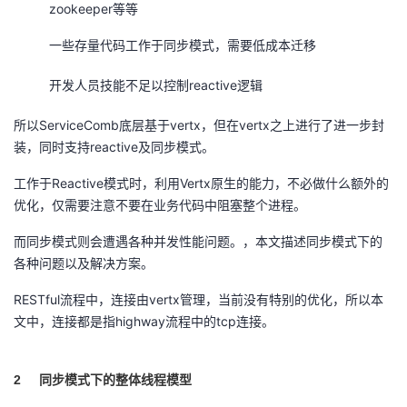
持
建
zookeeper等等
证
实
的
一些存量代码工作于同步模式，需要低成本迁移
议
验
收
开发人员技能不足以控制reactive逻辑
藏
所以ServiceComb底层基于vertx，但在vertx之上进行了进一步封
装，同时支持reactive及同步模式。
工作于Reactive模式时，利用Vertx原生的能力，不必做什么额外的
优化，仅需要注意不要在业务代码中阻塞整个进程。
而同步模式则会遭遇各种并发性能问题。，本文描述同步模式下的
各种问题以及解决方案。
RESTful流程中，连接由vertx管理，当前没有特别的优化，所以本
文中，连接都是指highway流程中的tcp连接。
2
同步模式下的整体线程模型