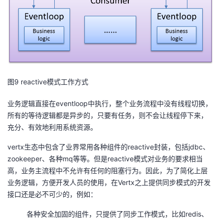
我
注
的
开
的
Programs
发
支
者
图9 reactive模式工作方式
持
学
业务逻辑直接在eventloop中执行，整个业务流程中没有线程切换，
我
堂
所有的等待逻辑都是异步的，只要有任务，则不会让线程停下来，
充分、有效地利用系统资源。
的
我
我
vertx生态中包含了业界常用各种组件的reactive封装，包括jdbc、
技
的
的
我
zookeeper、各种mq等等。但是reactive模式对业务的要求相当
高，业务主流程中不允许有任何的阻塞行为。因此，为了简化上层
术
云
课
的
我
业务逻辑，方便开发人员的使用，在Vertx之上提供同步模式的开发
接口还是必不可少的，例如：
支
声
程
认
的
我
各种安全加固的组件，只提供了同步工作模式，比如redis、