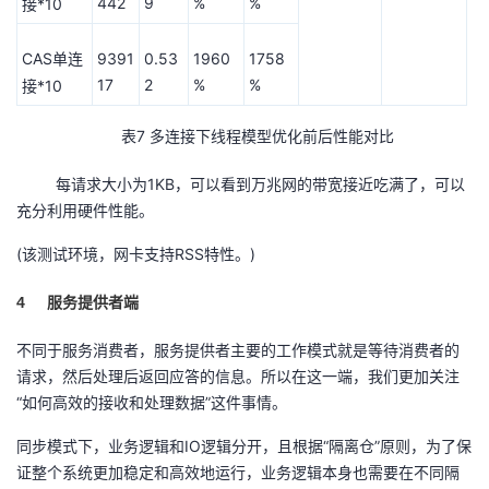
442
9
%
%
*10
接
CAS
9391
0.53
1960
1758
单连
17
2
%
%
*10
接
表7 多连接下线程模型优化前后性能对比
每请求大小为1KB，可以看到万兆网的带宽接近吃满了，可以
充分利用硬件性能。
(该测试环境，网卡支持RSS特性。)
4
服务提供者端
不同于服务消费者，服务提供者主要的工作模式就是等待消费者的
请求，然后处理后返回应答的信息。所以在这一端，我们更加关注
“如何高效的接收和处理数据”这件事情。
同步模式下，业务逻辑和IO逻辑分开，且根据“隔离仓”原则，为了保
证整个系统更加稳定和高效地运行，业务逻辑本身也需要在不同隔