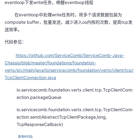
eventloop下发write任务，唤醒eventloop线程
在eventloop中处理write任务时，将多个请求数据包装为
composite buffer，批量发送，减少进入os内核的次数，提高tcp发
送效率。
代码参见：
https://github.com/ServiceComb/ServiceComb-Java-
Chassis/blob/master/foundations/foundation-
vertx/src/main/java/io/servicecomb/foundation/vertx/client/tcp/
TcpClientConnection.java
io.servicecomb.foundation.vertx.client.tcp.TcpClientConn
ection.packageQueue
io.servicecomb.foundation.vertx.client.tcp.TcpClientConn
ection.send(AbstractTcpClientPackage,long,
TcpResponseCallback)
复制代码