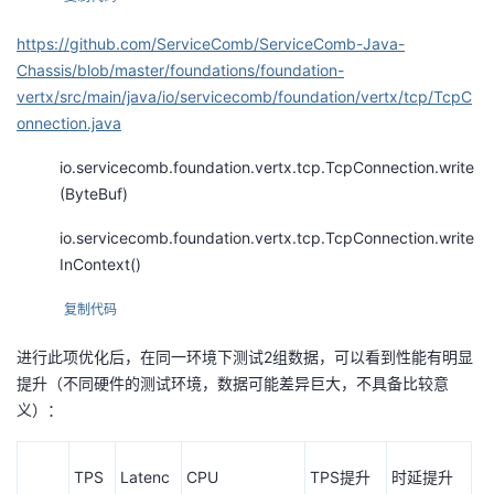
https://github.com/ServiceComb/ServiceComb-Java-
Chassis/blob/master/foundations/foundation-
vertx/src/main/java/io/servicecomb/foundation/vertx/tcp/TcpC
onnection.java
io.servicecomb.foundation.vertx.tcp.TcpConnection.write
(ByteBuf)
io.servicecomb.foundation.vertx.tcp.TcpConnection.write
InContext()
复制代码
进行此项优化后，在同一环境下测试2组数据，可以看到性能有明显
提升（不同硬件的测试环境，数据可能差异巨大，不具备比较意
义）：
TPS
Latenc
CPU
TPS
提升
时延提升