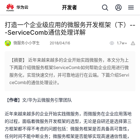
开发者
返
打造一个企业级应用的微服务开发框架（下）--
回
-ServiceComb通信处理详解
微服务小小学生
2018/04/16
1.7w+
举
报
【摘要】 近年来越来越多的企业开始实践微服务，本文分为上
下两篇介绍微服务框架ServiceComb如何帮助企业应用进行微
个
服务化，实现快速交付，并可靠地运行在云端。下篇介绍Servi
ceComb的通信处理设计。
我
人
【
作者
】文/华为云微服务引擎团队
的
主
近年来越来越多的企业开始实践微服务，而微服务在企业应用落地
开
页
的过程，面临着微服务开发框架的选型，无论是自研还是选择第三
方框架都不得不考虑的问题包括：微服务框架是否具备高可靠性，
发
任何时间不能中断业务；微服务框架是否能够实现高速通信性能，