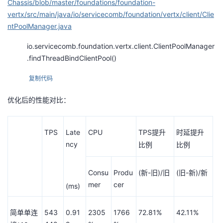
Chassis/blob/master/foundations/foundation-
vertx/src/main/java/io/servicecomb/foundation/vertx/client/Clie
ntPoolManager.java
io.servicecomb.foundation.vertx.client.ClientPoolManager
.findThreadBindClientPool()
复制代码
优化后的性能对比：
TPS
Late
CPU
TPS
提升
时延提升
ncy
比例
比例
Consu
Produ
(
-
)/
(
-
)/
新
旧
旧
旧
新
新
mer
cer
(ms)
543
0.91
2305
1766
72.81%
42.11%
简单单连