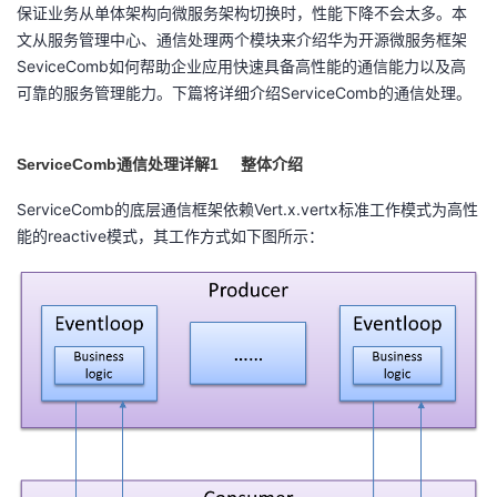
保证业务从单体架构向微服务架构切换时，性能下降不会太多。本
者
文从服务管理中心、通信处理两个模块来介绍华为开源微服务框架
SeviceComb如何帮助企业应用快速具备高性能的通信能力以及高
可靠的服务管理能力。下篇将详细介绍ServiceComb的通信处理。
我
的
我
ServiceComb
1
通信处理详解
整体介绍
博
的
我
ServiceComb的底层通信框架依赖Vert.x.vertx标准工作模式为高性
能的reactive模式，其工作方式如下图所示：
客
论
的
我
坛
圈
的
我
子
直
的
我
我
播
活
的
我
动
关
的