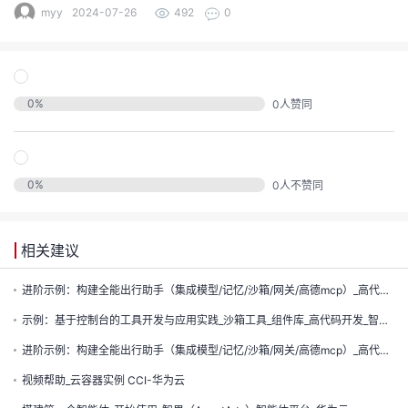
发
myy
2024-07-26
492
0
者
我
0
%
0
人赞同
我
的
我
的
博
0
%
0
人不赞同
我
的
论
客
相关建议
我
的
圈
坛
进阶示例：构建全能出行助手（集成模型/记忆/沙箱/网关/高德mcp）_高代码开发_智果（AgentArts）智能体平台-华为云
我
的
直
子
示例：基于控制台的工具开发与应用实践_沙箱工具_组件库_高代码开发_智果（AgentArts）智能体平台-华为云
进阶示例：构建全能出行助手（集成模型/记忆/沙箱/网关/高德mcp）_高代码开发_智果（AgentArts）智能体平台-华为云
的
活
播
我
视频帮助_云容器实例 CCI-华为云
关
动
我