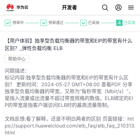
开发者
4
预审中
预审通过
已采纳
已实现
【用户体验】独享型负载均衡器的带宽和EIP的带宽有什么
区别？_弹性负载均衡 ELB
帮助中心
问题描述：
个
标记内容:独享型负载均衡器的带宽和EIP的带宽有什么区
别？ 更新时间：2024-05-27 GMT+08:00 查看PDF 分享
我
独享型负载均衡器的带宽，又称为“每秒带宽（Mbit/s）”，
人
是指入流量或出流量不超过带宽规格的数值。ELB绑定的EI
P的带宽是指客户端访问ELB时的最高流量限制。
的
主
文档反馈:看了解释，还是不明白两者的区别 页面链接：htt
开
页
ps://support.huaweicloud.com/elb_faq/elb_faq_210313.
html