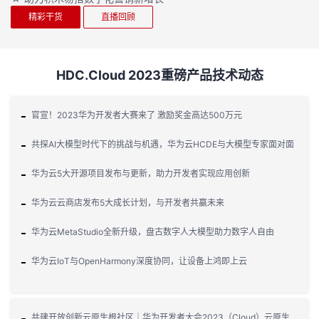
持
建
证
实
的
精彩干货
直播回顾
议
验
收
HDC.Cloud 2023重磅产品技术动态
藏
官宣！2023华为开发者大赛来了 激励奖金高达500万元
共探AI大模型时代下的挑战与机遇，华为云HCDE与大模型专家面对面
华为云5大开源项目发布与更新，助力开发者实现应用创新
华为云云商店发布5大成长计划，与开发者共赢未来
华为云MetaStudio全新升级，盘古数字人大模型助力数字人自由
华为云IoT与OpenHarmony深度协同，让设备上鸿即上云
共建开放创新云原生根社区｜华为开发者大会2023（Cloud）云原生