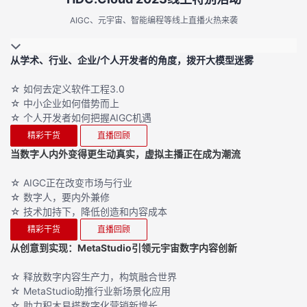
我
注
的
开
AIGC、元宇宙、智能编程等线上直播火热来袭
的
Programs
发
从学术、行业、企业/个人开发者的角度，拨开大模型迷雾
支
者
☆ 如何去定义软件工程3.0
☆ 中小企业如何借势而上
持
学
☆ 个人开发者如何把握AIGC机遇
精彩干货
直播回顾
我
堂
当数字人内外变得更生动真实，虚拟主播正在成为潮流
的
我
☆ AIGC正在改变市场与行业
我
☆ 数字人，要内外兼修
☆ 技术加持下，降低创造和内容成本
技
的
的
我
精彩干货
直播回顾
术
云
从创意到实现：MetaStudio引领元宇宙数字内容创新
课
的
我
☆ 释放数字内容生产力，构筑融合世界
支
声
程
认
的
我
☆ MetaStudio助推行业新场景化应用
☆ 助力积木易搭数字化营销新增长