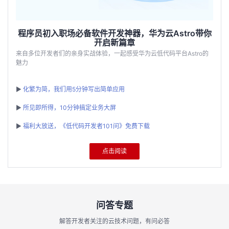
程序员初入职场必备软件开发神器，华为云Astro带你
开启新篇章
来自多位开发者们的亲身实战体验，一起感受华为云低代码平台Astro的
魅力
▶
化繁为简，我们用5分钟写出简单应用
▶
所见即所得，10分钟搞定业务大屏
▶
福利大放送，《低代码开发者101问》免费下载
点击阅读
问答专题
解答开发者关注的云技术问题，有问必答