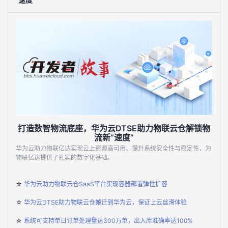
打造数智物流底座，华为云DTSE助力物联云仓解锁物
流新“速度”
华为云助力物联亿达实现云上资源高可用、提升系统安全性与稳定性，为
物联亿达提供了扎实的数字化基础。
☆
华为云助力物联云仓SaaS平台实现容器部署弹性扩容
☆
华为云DTSE助力物联云仓搬迁到华为云，保证上云丝滑体验
☆
系统可支持单日订单处理量达300万单，出入库准确率达100%