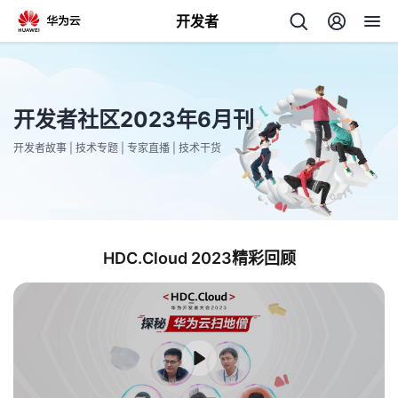
开发者
返
回
开发者社区2023年6月刊
开发者故事 | 技术专题 | 专家直播 | 技术干货
个
我
人
HDC.Cloud 2023精彩回顾
的
主
开
页
发