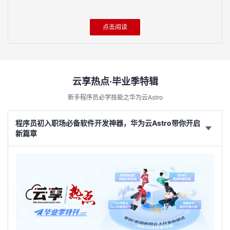
点击阅读
云享热点·毕业季特辑
新手程序员必学技能之华为云Astro
程序员初入职场必备软件开发神器，华为云Astro带你开启
新篇章