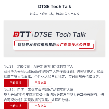
DTSE Tech Talk
解读云上前沿技术，畅聊开发应用实践
·
.
No.31：突破传统，AI在加速“孵化”你的数字人
解读华为云MetaStudio中的数字人制作管线背后的关键技术，如高
精度三维人脸重建、个性化人脸自动绑定、实时面部表情捕捉等。
回看直播
回顾文章
No.32：IT 老手带你实战搭建IoT动态实时大屏
华为云IoT平台支持将设备上报的数据转发至华为云其他云服务，结
合可视化组件实现数据的采集、处理和分析。
回看直播
回顾文章