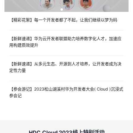
者
【精彩花絮】每一个开发者都了不起，让我们继续以梦为码
我
【新鲜速递】华为云开发者联盟助力培养数字化人才，加速应
的
我
用构建质效提升
博
的
我
【新鲜速递】从多元生态、开源到人才培养，让开发者成为决
客
论
的
我
定性力量
坛
圈
的
我
【参会游记】2023松山湖溪村华为开发者大会( Cloud )沉浸式
参会记
子
直
的
我
我
播
活
的
我
动
关
的
HDC.Cloud 2023线上特别活动