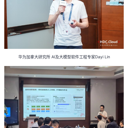
持
建
证
实
的
议
验
收
藏
华为加拿大研究所 AI及大模型软件工程专家Dayi Lin