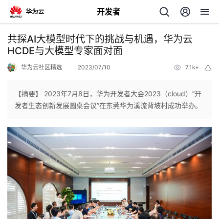
开发者
返
共探AI大模型时代下的挑战与机遇，华为云
回
HCDE与大模型专家面对面
华为云社区精选
2023/07/10
7.1k+
举
报
【摘要】 2023年7月8日，华为开发者大会2023（cloud）“开
发者生态创新发展圆桌会议”在东莞华为溪流背坡村成功举办。
个
我
人
的
主
开
页
发