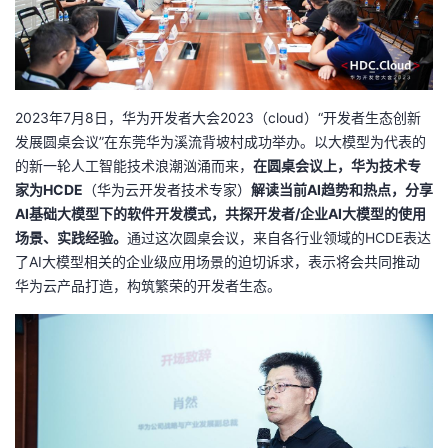
者
我
2023年7月8日，华为开发者大会2023（cloud）“开发者生态创新
的
我
发展圆桌会议”在东莞华为溪流背坡村成功举办。以大模型为代表的
的新一轮人工智能技术浪潮汹涌而来，
在圆桌
会议
上，华为技术专
博
的
我
家
为
HCDE
（华为云开发者技术专家）
解读当前AI趋势和热点，分享
AI基础大模型下的软件开发模式，共探开发者/企业AI大模型的使用
客
论
的
我
场景、实践经验
。
通过这次圆桌会议，来自各行业领域的HCDE表达
了AI大模型相关的企业级应用场景的迫切诉求，表示将会共同推动
坛
圈
的
我
华为云产品打造，构筑繁荣的开发者生态。
子
直
的
我
我
播
活
的
我
动
关
的