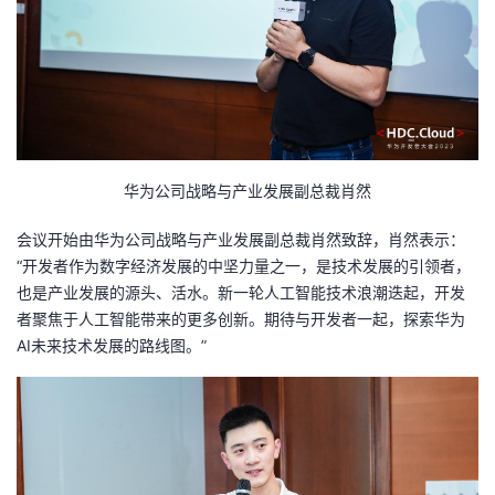
我
注
的
开
的
Programs
发
支
者
持
学
华为公司战略与产业发展副总裁肖然
会议开始由华为公司战略与产业发展副总裁肖然致辞，肖然表示：
我
堂
“开发者作为数字经济发展的中坚力量之一，是技术发展的引领者，
也是产业发展的源头、活水。新一轮人工智能技术浪潮迭起，开发
的
我
我
者聚焦于人工智能带来的更多创新。期待与开发者一起，探索华为
AI未来技术发展的路线图。”
技
的
的
我
术
云
课
的
我
支
声
程
认
的
我