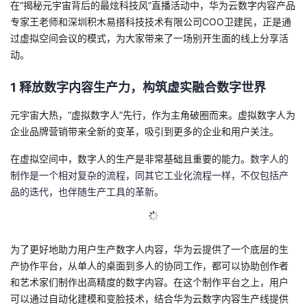
在“
揭秘元宇宙背后的最
炫
科技风
”直播活动中，
华为
云数
字内容产品
的
专家王老师和深圳积木易搭科技技术有限公司COO卫建民，正是通
Programs
发
者
过
虚拟空间会议的模式，为大家带来了一场别开生面的线上分享活
动。
支
者
我
1
释放数字内容生产力，构筑虚实融合数字世界
持
学
的
我
元宇宙大热，“虚拟数字人”先行，作为
主角破圈而
来。虚拟数字人为
我
堂
博
的
我
企业品牌营销
带来全新的变革
，吸引到更多的企业和用户关注。
的
我
客
论
的
我
我
在虚拟空间中，数字人的生产是非常基础
且
重要的能力。
数字人的
制作是一个相对复杂的流程，同其它工业化
流程
一样，不仅包括产
技
的
坛
圈
的
我
的
我
品的迭代，也伴随生产工具的革新。
术
云
子
直
的
我
课
的
我
为了更好地助力
用户生产
数字人内容，
华为云
提供了一个底层的生
支
声
播
活
的
程
认
的
我
产协作平台，从单人的桌面到多人的协同工作，
都
可以
协助
创作者
和艺术家们
制作出高精度的数字内容。在这个制作平台之上，
用户
持
建
动
关
证
实
的
可以通过自动化建模和变脸技术，结合
华为云
数字
内容
生产线
提供