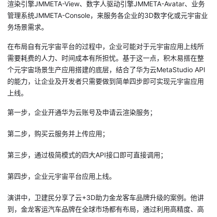
渲染引擎JMMETA-View、数字人驱动引擎JMMETA-Avatar、业务
管理系统JMMETA-Console
，来服务各
企业
的3D数字化或元宇宙业
务场景需求。
在布局自有元宇宙平台的过程中，企业可能对于元宇宙应用上线所
需要耗费的人力、时间成本有所担忧。基于这一点，积木易搭在
整
个元
宇宙场景生产应用搭建的底层，结合了华为云
MetaStudio
API
的能力，让企业及开发者只需要做到简单四步即可实现元宇宙应用
上线。
第一步，企业开通华为云账号及申请云渲染服务
；
第二步，购买
云服务
并上传应用
；
第三步，通过
极简模式
的四大API接口即可直接调用
；
第四步，
企业元
宇宙平台应用上线。
演讲中，
卫建民分享了云+
3D
助力金
龙客车品牌升级的案例。他讲
到
，金龙
客运汽车品牌在全球市场都有布局，
通过
利用高精度
、
高