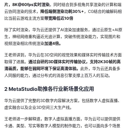
片，8K@60fps实时渲染
。同时结合到多视角共享渲染的计算
和端
云协同
渲染的技术，
降低端侧渲
染功耗30%+
，CG结合的编解码
相
比当前云游戏主流方案
带宽降低近10倍
除了实时渲染，
华为云
还提供了
A
I
渲染加速服务，
通过云原生+AI原
生，神经网络重构
逼近光追计算
，突破传统渲染能力，实现图片和
视频渲染相比传统渲染
加速4倍
。
王老师讲到，
华为云在3D空间的视觉效果和媒体实时传输技术方面
取得了进展。
通过自
研
的3D
媒体
实时传输协议，支持
2
K
3
0帧的高
清画质，
能够
在
弱网环
境下保证高清体验。
此外，华为云还具备多
人同服的能力，通过分布式的消息引擎支撑上百万人的互动。
2
MetaStudio
助推各行业新场景化应用
华为云提供了完整的3D数字内容解决方案，包括数字人虚拟直播、
虚实融合以及企业3D空间三大生产线。
王老师进一步解释道，
数字人虚拟直播
方面，华为云
可以
提供
提供
卡通、美型、写实等数字人模型的制作能力
，也可以面向多个场景