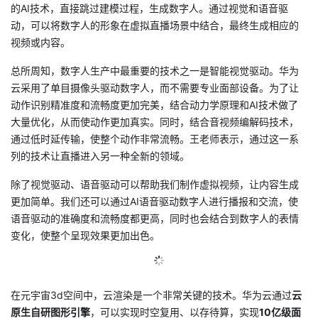
的
AI技术，直接跳过建模过程，生成数字人。通过视觉和语音驱
议
注
验
收
动，可以将数字人的形象在虚拟直播场景中结合，最终生成相应的
视频或内容。
藏
总所周知，
数字人生产中最重要的技术之一是智能视觉驱动。
华为
云采
用
了
单目摄像头驱动数字人，
而
不需要专业面部设备。
为了让
动作识别精准度和流畅
度
更加
完美
，结合动力学原理和AI技术
做了
大量优化
，
从而
使动作更加真实。同时，结合音视频编解码技术，
通过低时延传输，使整个动作非常流畅。
王老师表示，通过
这
一系
列的
技术让直播进入另一种全新的领域。
除了视觉驱动
、
语音驱动可以帮助我们制作虚拟视频，让内容生成
更加简单。我们
还
可以通过AI语音驱动数字人进行播报和交流
，使
语音驱动的准确度和流畅度都
更
高，同时也会结合到数字人的表情
变化，使整个呈现效果更加出色。
在
元
宇宙3d空间中，云渲染是一个非常关键的技术。
华为云通过
云
原生自
研
图形引擎
，可以实现时空复用
、
以存待算，
实现
10亿级面