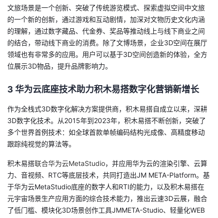
文旅场景
是一个创新
、
突破了传统游览模式
、
探索虚拟空间中文旅
的一个新的创新，通过游戏和互动剧情，加深对文物历史文化内涵
的理解，通过数字藏品、代金券、奖品等推动线上与线下商业之间
的结合，带动线下商业的消费。除了文博场景，
企业3
D
空间
在展厅
领域
也
有
非常多的应用
。用户
可以基于3D空间创造新的体验，全方
位展示3D物品，提升品牌影响力。
3
华为云底座技术助力积木易搭
数字化营销新增长
作为全
栈
式3D数字化解决方案提供商，积木
易搭自成
立以来，深耕
3D数字化技术
。从2015年到2023年，
积木易
搭
不断
创新，突破了
多个世界首例技术：如全球首款单帧编码结构光成像、高精度移动
跟踪纯视觉的算法等。
积木易搭
联合华为云
MetaStudio
，并应用华为云的渲染引擎、
云算
力
、音视频、
RTC
等底层技术，
共同打造
出
JM META-Platform
。
基
于华为云
MetaStudio
底座的数字人和RTI的能力，以及积木易搭在
元宇宙场景生产应用方面的综合技术能力，
推出
云速3D云展
，
融合
了
低门槛、模块化3D场景创作工具JMMETA-Studio
、
轻量化WEB