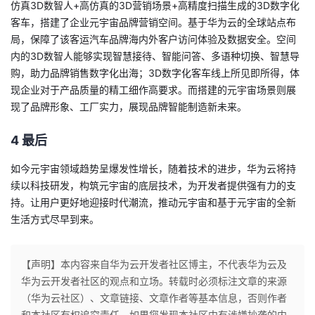
仿真3D数智人+高仿真的3D营销场景+高精度扫描生成的3D数字化
客车，搭建了
企业元
宇宙品牌营销空间
。
基于华为云的全球站点布
局，保障了该客运汽车品牌海内外客户访问体验及数据安全。空间
内的3D数智人能够实现智慧接待、智能问答、多语种切换、智慧导
购，助力品牌销售数字化出海
；
3D数字化客车线上所见即所得，体
现企业对于产品质量的精工细作高要求。而搭建的元宇宙场景则展
现了品牌形象、工厂实力，展现品牌智能制造新未来。
4
最后
如今
元宇宙领域
趋势呈爆发性增长，随着技术的进步，华为云将持
续以科技研发，
构筑元宇宙的底层技术，为开发者提供强有力的支
持。
让用户更好地迎接时代潮流，推动元宇宙和基于元宇宙的全新
生活方式尽早到来。
【声明】本内容来自华为云开发者社区博主，不代表华为云及
华为云开发者社区的观点和立场。转载时必须标注文章的来源
（华为云社区）、文章链接、文章作者等基本信息，否则作者
和本社区有权追究责任。如果您发现本社区中有涉嫌抄袭的内