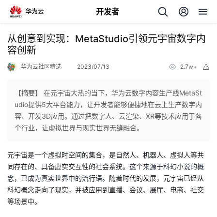
开发者
返
从创意到实现：MetaStudio引领元宇宙数字内
回
容创新
华为云社区精选
2023/07/13
2.7w+
举
报
【摘要】 在元宇宙大热的当下，华为云数字内容生产线MetaSt
udio提供5大平台能力，让开发者能够便捷地在云上生产数字内
个
容、开发3D应用。通过把数字人、云渲染、XR等技术应用于各
个行业，让虚拟世界与现实世界无缝融合。
我
人
元宇宙是一个虚拟时空间的集合，是自然人、机器人、虚拟人等共
我
的
主
同存在的、具备虚实交互性的社会系统。
这个来源于科幻小说的概
念，已成为真实世界中的流行语。
随着时代的发展，元宇宙已经从
我
的
开
页
科幻概念走向了现实，并被应用到
直播、会议、展厅、电商、社交
等场景中。
我
的
开
发