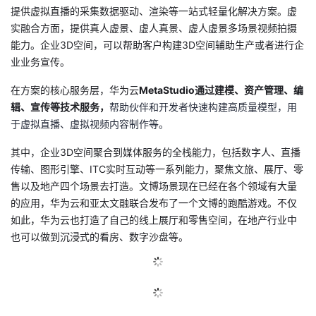
提供虚拟直播的采集数据驱动、渲染等一站式轻量化解决方案。虚
实融合
方面
，
提供真人虚景、虚人真景、虚人
虚景多场景
视频拍摄
能力。
企业3D空间
，
可以
帮助客户构建3D空间辅助生产或者进行企
业业务宣传。
在方案的核心服务层，华为云
MetaStudio
通过建模、资产管理、编
辑、宣传等技术服务，
帮助伙伴和开发
者快速
构建高质量模型，用
于虚拟直播、虚拟视频内容制作等。
其中，企业3D空间聚合到媒体服务的
全
栈
能力，包括数字人、直播
传输、图形引擎、ITC实时互动等一系列能力
，
聚焦文旅
、
展厅、零
售以及地产四个场景去打造
。文博场景现在已经在各个领域有大量
的应用，华为云和
亚太文融联合
发布了一个文博的跑酷游戏
。
不仅
如此，
华为云也打造了自己的线上展厅和零售空间，在地产行业中
也可以做到沉浸式的看房、数字沙盘等。