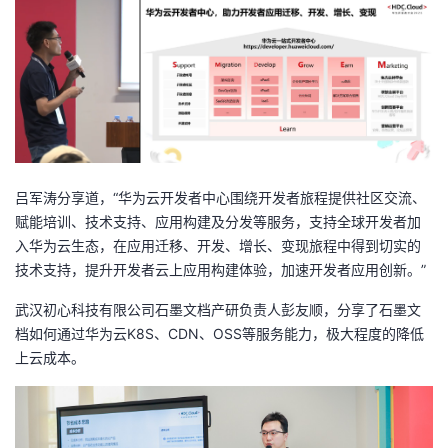
吕军涛分享道，“华为云开发者中心围绕开发者旅程提供社区交流、
赋能培训、技术支持、应用构建及分发等服务，支持全球开发者加
入华为云生态，在应用迁移、开发、增长、变现旅程中得到切实的
技术支持，提升开发者云上应用构建体验，加速开发者应用创新。”
武汉初心科技有限公司石墨文档产研负责人彭友顺，分享了石墨文
档如何通过华为云K8S、CDN、OSS等服务能力，极大程度的降低
上云成本。