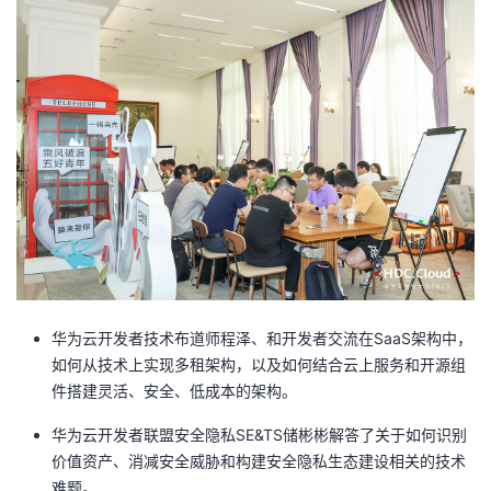
华为云开发者技术布道师程泽、和开发者交流在SaaS架构中，
如何从技术上实现多租架构，以及如何结合云上服务和开源组
件搭建灵活、安全、低成本的架构。
华为云开发者联盟安全隐私SE&TS储彬彬解答了关于如何识别
价值资产、消减安全威胁和构建安全隐私生态建设相关的技术
难题。