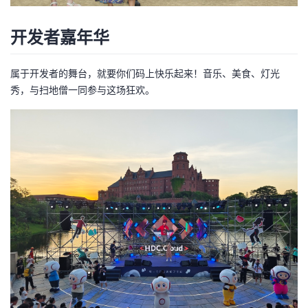
开发者嘉年华
属于开发者的舞台，就要你们码上快乐起来！音乐、美食、灯光
秀，与扫地僧一同参与这场狂欢。