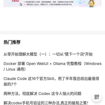
热门推荐
从零开始理解大模型（一）：一切从"猜下一个词"开始
Docker 部署 Open WebUI + Ollama 完整教程（Windows
/ Linux 通用）
Claude Code 这16个官方Skill，用了半年我总结出最值得
装的7个
两种方法，彻底解决 Codex 这令人恼火的问题
解决codex手机号验证的三种办法,真正的破局之策！