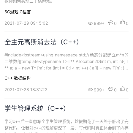
教你如何实现三子棋游戏。
5G游戏
C语言
2021-07-29 09:15:02
999+
0
0
全主元高斯消去法（C++）
#include<iostream>using namespace std;//动态分配建立m*n的
二维数组template<typename T>T** Allocation2D(int m, int n){ T
** a; a = new T* [m]; for (int i = 0;i < m;i++) { a[i] = new T[n]; }...
C++
数据结构
2021-07-28 18:31:22
999+
0
0
学生管理系统（C++）
学习c++后一直想写个学生管理系统，趁假期花了一天终于肝出了完
整代码，让我对c++的理解更深了一层；写代码时真正体会到了内存