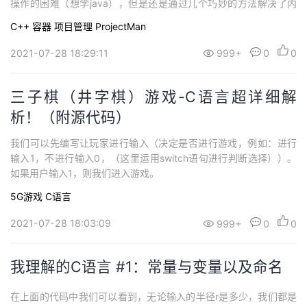
操作的困难（想学java），但是还是通过几个巧妙的方法解决了内
存问题，并在n次debug后终于调试出了完整代码，接下来我来介绍
C++
容器
项目管理 ProjectMan
一下整个系统
2021-07-28 18:29:11
999+
0
0
三子棋（井字棋）游戏-C语言超详细解
析！（附源代码）
我们可以先编写让玩家进行输入（决定是否进行游戏，例如：进行
输入1，不进行输入0，（这里运用switch语句进行判断选择））。
如果用户输入1，则我们进入游戏。
5G游戏
C语言
2021-07-28 18:03:09
999+
0
0
我理解的C语言 #1：常量与变量以及命名
在上面的代码中我们可以看到，无论输入的半径r是多少，我们都是