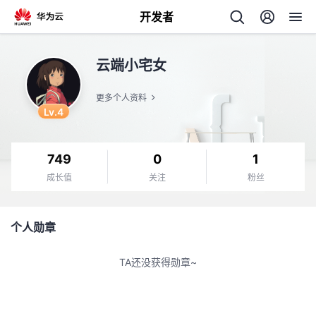
开发者
返
云端小宅女
回
更多个人资料
Lv.4
749
0
1
个
成长值
关注
粉丝
我
人
个人勋章
的
主
TA还没获得勋章~
开
页
发