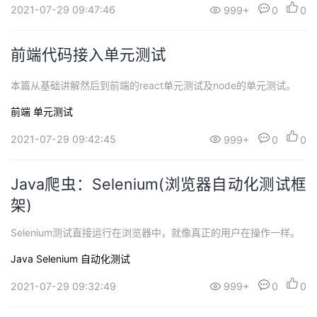
持
建
证
实
的
2021-07-29 09:47:46
999+
0
0
议
验
收
前端代码接入单元测试
藏
本篇从基础讲解然后到前端的react单元测试及node的单元测试。
前端
单元测试
2021-07-29 09:42:45
999+
0
0
Java爬虫：Selenium(浏览器自动化测试框
架)
Selenium测试直接运行在浏览器中，就像真正的用户在操作一样。
Java
Selenium
自动化测试
2021-07-29 09:32:49
999+
0
0