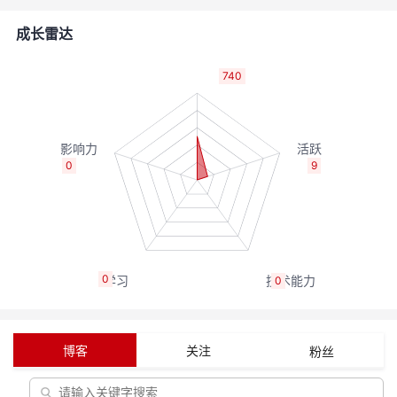
者
成长雷达
我
740
的
我
博
的
我
0
9
客
论
的
我
坛
圈
的
我
0
0
子
直
的
我
我
播
活
的
博客
关注
粉丝
我
动
关
的