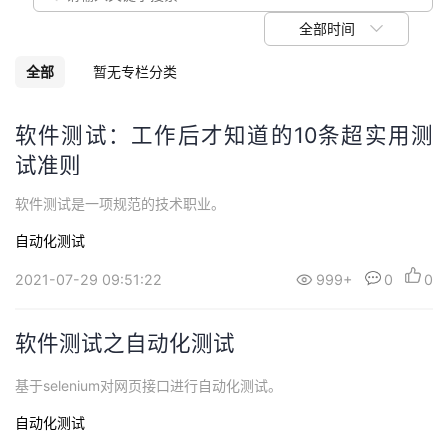
我
注
的
开
全部时间
的
Programs
发
全部
暂无专栏分类
支
者
软件测试：工作后才知道的10条超实用测
试准则
持
学
软件测试是一项规范的技术职业。
我
堂
自动化测试
的
我
我
2021-07-29 09:51:22
999+
0
0
技
的
的
我
软件测试之自动化测试
术
云
课
的
我
基于selenium对网页接口进行自动化测试。
支
声
程
认
的
我
自动化测试