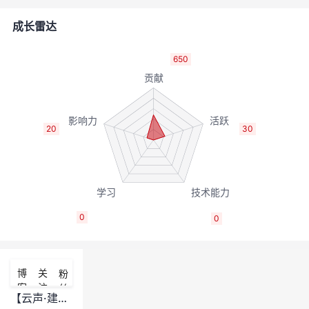
的
Programs
发
者
成长雷达
支
者
我
650
持
学
的
我
我
堂
博
的
我
20
30
的
我
客
论
的
我
我
技
的
坛
圈
的
我
的
我
0
0
术
云
子
直
的
我
课
的
我
支
声
播
活
的
程
认
的
我
博
关
粉
客
注
丝
持
建
动
关
证
实
的
【云声·建议】23年建议第一波来袭，开发者定制礼盒等你拆