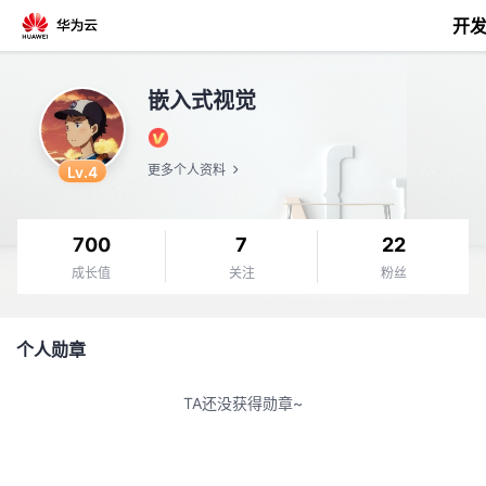
开
返
嵌入式视觉
回
Lv.4
更多个人资料
700
7
22
个
成长值
关注
粉丝
我
人
个人勋章
我
的
主
TA还没获得勋章~
我
的
开
页
我
的
开
发