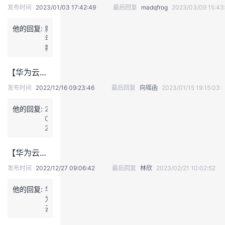
发布时间
2023/01/03 17:42:49
最后回复
madqfrog
2023/03/09 15:43
议
注
验
收
他的回复:
新
藏
年
新
福
利，
【华为云云筑·开发者年度盛典】分享你的2022技术收获和成长经验，赢取精美礼品~礼品发放中
冲
鸭！
发布时间
2022/12/16 09:23:46
最后回复
向瑶函
2023/01/15 19:15:03
他的回复:
2
0
2
2
学
【华为云云筑·开发者年度盛典】华为云数字人新年活动（礼品发放中）
会
了
发布时间
2022/12/27 09:06:42
最后回复
林欣
2023/02/21 10:02:52
c
+
他的回复:
华
+工
为
程
云
项
账
目