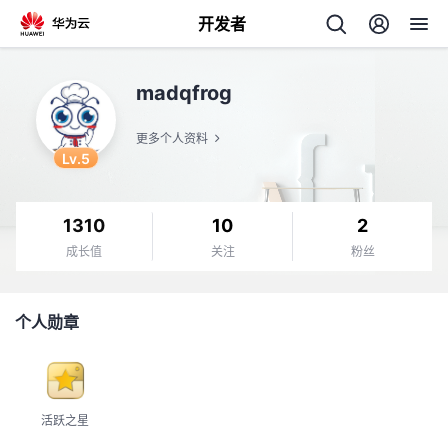
开发者
返
madqfrog
回
更多个人资料
Lv.5
1310
10
2
个
成长值
关注
粉丝
我
人
个人勋章
我
的
主
我
的
开
页
活跃之星
我
的
开
发