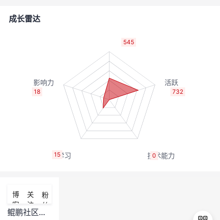
的
Programs
发
者
成长雷达
支
者
我
545
持
学
的
我
我
堂
博
的
我
18
732
的
我
客
论
的
我
我
技
的
坛
圈
的
我
的
我
15
0
术
云
子
直
的
我
课
的
我
支
声
播
活
的
程
认
的
我
博
关
粉
客
注
丝
持
建
动
关
证
实
的
鲲鹏社区和昇腾社区为什么打不开网页了？