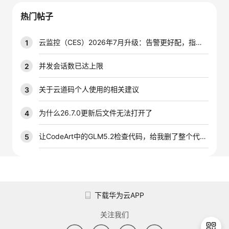
议
注
验
收
热门帖子
藏
云监控（CES）2026年7月升级：告警更好配，指标更好查，插件更好装
1
并发会话数已达上限
2
关于云道码个人使用的相关建议
3
为什么26.7.0更新后文件无法打开了
4
让CodeArt中的GLM5.2检查代码，给我删了整个代码库
5
下载华为云APP
关注我们