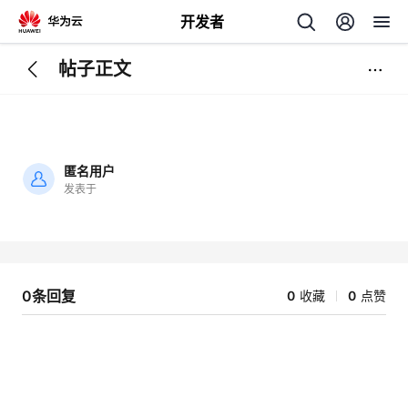
开发者
帖子正文
返
回
匿名用户
发表于
加
载
个
失
败
我
人
0条回复
0
收藏
0
点赞
我
的
主
我
的
开
页
我
的
开
发