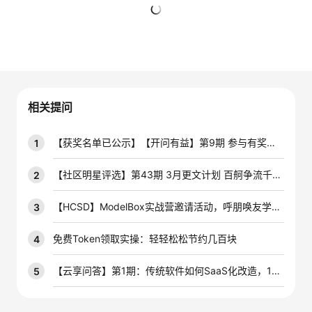
的
Programs
发
者
暂无回复
支
者
我
持
学
的
我
相关提问
我
堂
博
的
我
【获奖名单已公示】【开问有益】第9期 参与有奖技术问答活动，赢云宝盲盒手办~
1
的
我
客
论
的
我
我
【社区明星评选】第43期 3月更文计划 百舸争流千帆竞，积极创作赢开发者定制周边好礼！
2
技
的
坛
圈
的
我
的
我
【HCSD】ModelBox实战营邀请活动，呼朋唤友学AIoT
3
术
云
子
直
的
我
课
的
我
免费Token领取实操：轻轻松松节约几百块
4
支
声
播
活
的
程
认
的
我
【云享问答】第1期：传统软件如何SaaS化改造，10个问答带你掌握最优解！
5
持
建
动
关
证
实
的