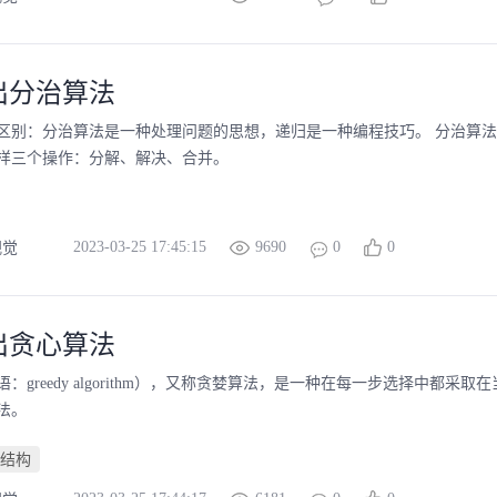
出分治算法
区别：分治算法是一种处理问题的思想，递归是一种编程技巧。 分治算
样三个操作：分解、解决、合并。
2023-03-25 17:45:15
9690
0
0
视觉
出贪心算法
：greedy algorithm），又称贪婪算法，是一种在每一步选择中
法。
结构