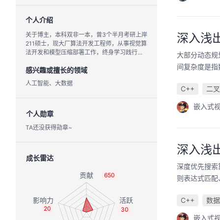
个人介绍
关于博主，本科双非一本，曾3个半月考研上岸
深入浅出
211硕士，现大厂算法开发工程师，从事视觉算
法开发和模型压缩部署工作，终身学习践行
大部分动态规
者。
间复杂度是指
感兴趣或擅长的领域
人工智能、大数据
C++
二叉
嵌入式
个人勋章
TA还没获得勋章~
深入浅
成长雷达
深度优先搜索
650
则表达式匹配
C++
数据
20
30
嵌入式