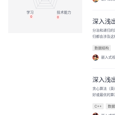
0
0
深入浅
分治和递归的
归都会涉及这
数据结构
嵌入式
深入浅
贪心算法（英语
好或最优的算
C++
数据