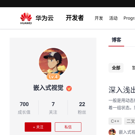
开发者
开发
活动
Prog
博客
全部
Lv.4
嵌入式视觉
深入浅出
一般是用动态
700
7
22
着一组状态。
成长值
关注
粉丝
C++
二叉
+ 关注
私信
嵌入式