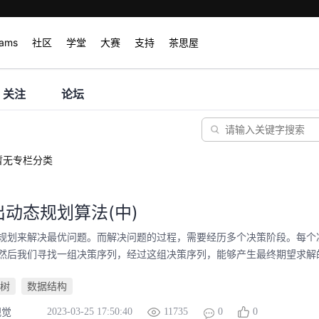
rams
社区
学堂
大赛
支持
茶思屋
关注
论坛
暂无专栏分类
动态规划算法(中)
规划来解决最优问题。而解决问题的过程，需要经历多个决策阶段。每个
然后我们寻找一组决策序列，经过这组决策序列，能够产生最终期望求解
树
数据结构
2023-03-25 17:50:40
11735
0
0
视觉