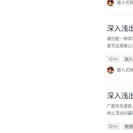
嵌入式
深入浅
递归是一种非
是写出递推公
C++
嵌入
嵌入式
深入浅
广度优先搜索
终止顶点的最
C++
数据