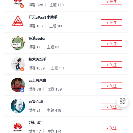
+ 关注
博客
328
主题
170
议
注
验
收
开天aPaaS小助手
藏
+ 关注
博客
106
主题
160
在逃coder
+ 关注
博客
17
主题
63
技术火炬手
+ 关注
博客
1689
主题
111
云上有未来
+ 关注
博客
38
主题
139
云集而动
+ 关注
博客
21
主题
418
7号小助手
退
+ 关注
出
博客
47
主题
174