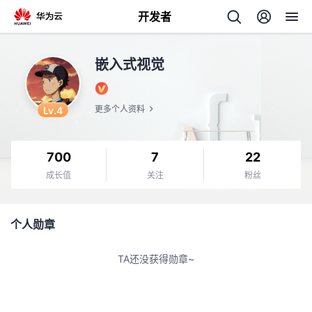
开发者
返
嵌入式视觉
回
Lv.4
更多个人资料
700
7
22
个
成长值
关注
粉丝
我
人
个人勋章
我
的
主
TA还没获得勋章~
我
的
开
页
我
的
开
发