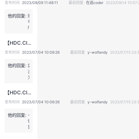
成
持
建
发布时间
2023/08/09 11:48:11
最后回复
在逃coder
2023/09/14 10:57:
证
实
的
云
河
+
他的回复:
账
D
议
验
收
号：
e
f
e
藏
j
p
x
S
【HDC.Cloud2023丨社区活动】分享大会金句，赢好礼~
p
e
-
e
发布时间
2023/07/04 10:06:26
最后回复
y-wolfandy
2023/07/15 23:
l
k
w
可
他的回复:
盘
以
古
最
为
大
行
化
业
【HDC.Cloud2023丨社区活动】分享大会金句，赢好礼~
发
而
挥
生，
发布时间
2023/07/04 10:06:26
最后回复
y-wolfandy
2023/07/15 23:
其
就
优
要
他的回复:
一
势
为
切
作
行
皆
用？
业
服
着
务，