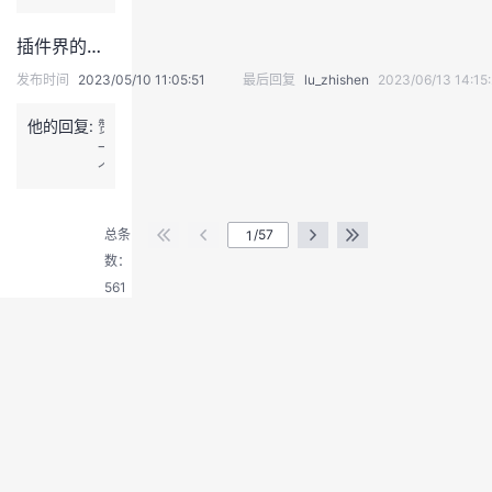
鸿
的
端、
蒙
数
边、
插件界的全家桶！对接华为云能力就用它了！——Huawei Cloud Toolkit使用指南
超
据
云
能
刷
立
发布时间
2023/05/10 11:05:51
最后回复
lu_zhishen
2023/06/13 14:15
力】
新
体
当
多
协
他的回复:
赞
前
久，
同，
一
云
是
安
个
宇
否
全
退
宙
会
可
出
当
受
信，
登
前
总条
/57
到
生
录
实
数：
环
态
用
境
繁
561
性
因
荣。
落
数
地
影
案
响
例
2、
太
采
少，
集
关
的
注
设