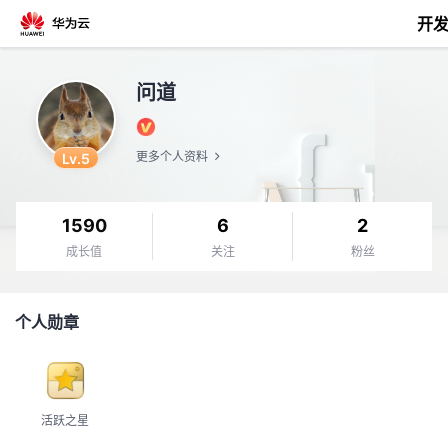
开
返
问道
回
Lv.5
更多个人资料
1590
6
2
个
成长值
关注
粉丝
我
人
个人勋章
的
主
开
页
活跃之星
发