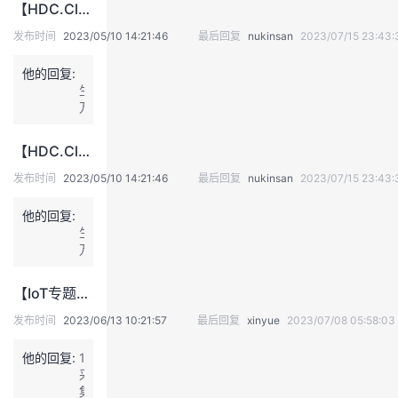
【HDC.Cloud2023丨开发者热点直播】参与专家坐堂，赢好礼~
想，
A
更
I
发布时间
2023/05/10 14:21:46
最后回复
nukinsan
2023/07/15 23:43:
好
重
地
塑
他的回复:
【一
服
千
生
务
行
万
千
百
物，
行
业
一
百
【HDC.Cloud2023丨开发者热点直播】参与专家坐堂，赢好礼~
节
业
课
的
发布时间
2023/05/10 14:21:46
最后回复
nukinsan
2023/07/15 23:43:
带
客
你
户
他的回复:
【一
见
生
识
万
鸿
物，
蒙
一
【IoT专题直播有奖提问】DTSE Tech Talk 技术直播 NO.32：看直播提问题赢华为云定制长袖卫衣、华为云定制Polo衫等好礼！
超
节
能
课
发布时间
2023/06/13 10:21:57
最后回复
xinyue
2023/07/08 05:58:03
力】
带
鸿
你
他的回复:
1、
蒙
见
采
智
识
集
联，