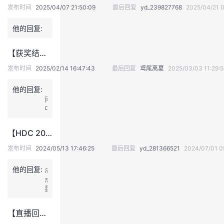
发布时间
2025/04/07 21:50:09
最后回复
yd_239827768
2025/04/21 0
我
注
的
开
他的回复:
的
Programs
发
【获奖结果公示】【互动体验有奖】赢开发者定制冲锋衣、华为无线耳机等丰厚礼品！——DTSE Tech Talk丨NO.77：华为云xDeepSeek：AI驱动云上应用创新
支
者
发布时间
2025/02/14 16:47:43
最后回复
鸢尾离夏
2025/03/03 11:29:5
持
学
他的回复:
【提
问】
我
中
堂
小
企
的
我
【HDC 2024丨社区活动】寻找我的共鸣者，获赞最多云宝带回家
我
业
营
发布时间
2024/05/13 17:46:25
最后回复
yd_281366521
2024/07/01 0
销
技
的
的
我
场
他的回复:
点
景，
点
术
云
课
的
我
应
星
使
光，
用
支
声
程
认
的
我
汇
【直播回顾&礼品发放】网络巡检新体验APP，震撼来袭。多重直播福利，快来参与~
华
聚
为