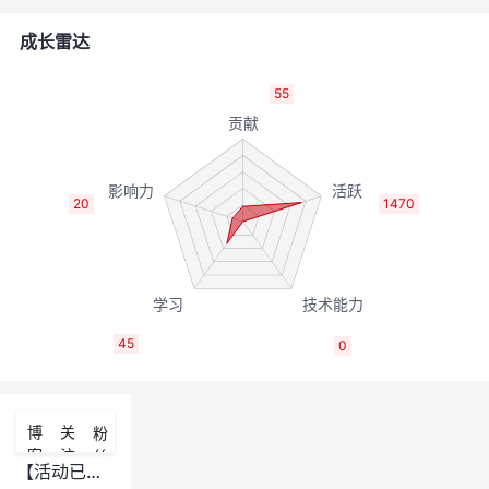
者
成长雷达
我
55
的
我
博
的
我
20
1470
客
论
的
我
坛
圈
的
我
45
0
子
直
的
我
我
播
活
的
博
关
粉
客
注
丝
我
动
关
的
【活动已结束】///【重磅来袭】DeepSeek-R1昇腾满血版入驻华为开发者空间！互动体验，瓜分福利！