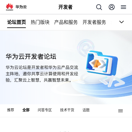
开发者
论坛首页
热门版块
产品和服务
开发者服务
解决方案
返
回
个
我
人
的
主
推荐
全部
问答专区
技术干货
话题
开
页
发