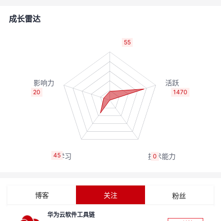
者
成长雷达
我
55
的
我
博
的
我
20
1470
客
论
的
我
坛
圈
的
我
45
0
子
直
的
我
我
播
活
的
博客
关注
粉丝
我
动
关
的
华为云软件工具链