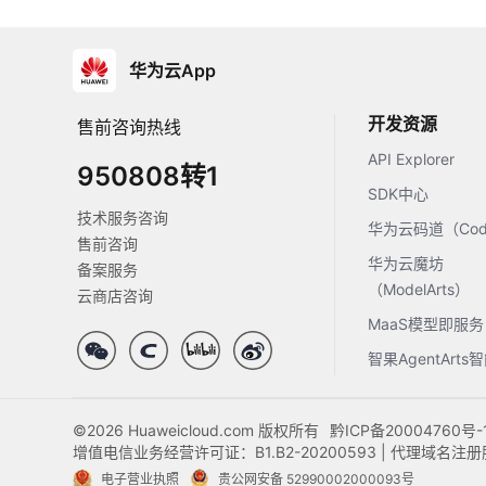
华为云App
开发资源
售前咨询热线
API Explorer
950808转1
SDK中心
技术服务咨询
华为云码道（Code
售前咨询
华为云魔坊
备案服务
（ModelArts）
云商店咨询
MaaS模型即服务
智果AgentArt
©2026 Huaweicloud.com 版权所有
黔ICP备20004760号-
增值电信业务经营许可证：B1.B2-20200593 | 代理域名
电子营业执照
贵公网安备 52990002000093号