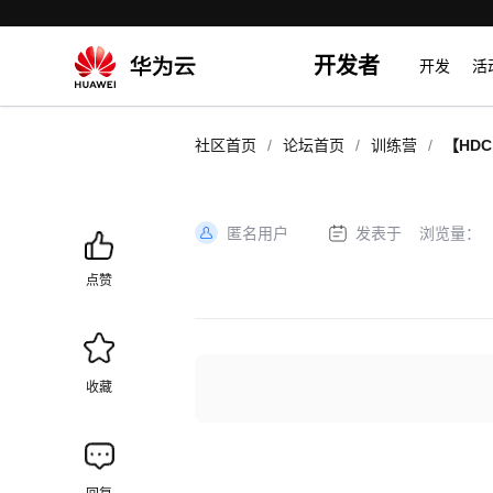
开发者
开发
活
/
/
/
社区首页
论坛首页
训练营
【HDC
句，赢
匿名用户
发表于
浏览量：
加
载
点赞
失
败
收藏