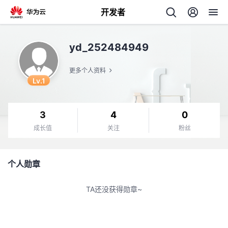
开发者
返
yd_252484949
回
更多个人资料
Lv.1
3
4
0
个
成长值
关注
粉丝
我
人
个人勋章
的
主
TA还没获得勋章~
开
页
发