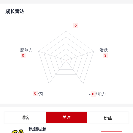
者
成长雷达
我
0
的
我
博
的
我
0
3
客
论
的
我
坛
圈
的
我
0
0
子
直
的
我
我
播
活
的
博客
关注
粉丝
我
动
关
的
梦想橡皮擦