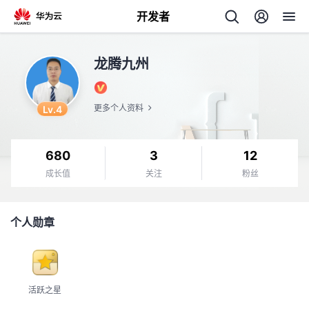
开发者
返
龙腾九州
回
Lv.4
更多个人资料
680
3
12
个
成长值
关注
粉丝
我
人
个人勋章
的
主
开
页
活跃之星
发