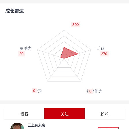
者
成长雷达
我
390
的
我
博
的
我
20
270
客
论
的
我
坛
圈
的
我
0
0
子
直
的
我
我
播
活
的
博客
关注
粉丝
我
动
关
的
云上有未来