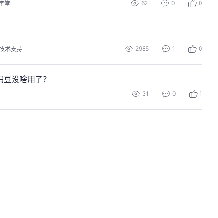
62
0
0
学堂
2985
1
0
技术支持
码豆没啥用了？
31
0
1