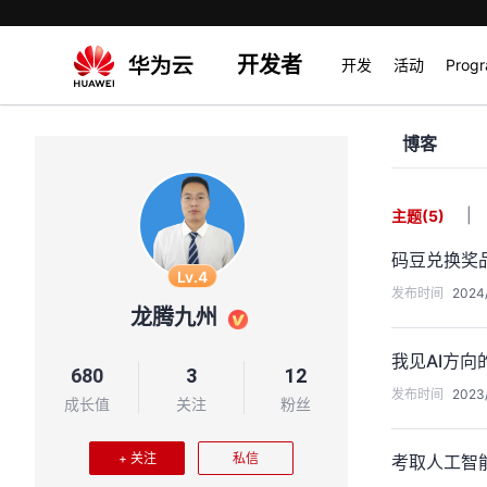
开发者
开发
活动
Prog
博客
|
主题
(5)
码豆兑换奖
Lv.4
发布时间
2024/
龙腾九州
我见AI方向
680
3
12
发布时间
2023
成长值
关注
粉丝
+ 关注
私信
考取人工智能