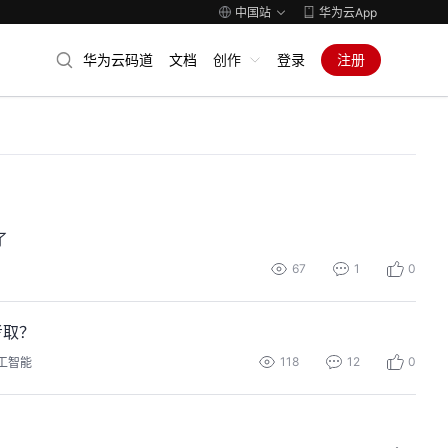
中国站
华为云App
华为云码道
文档
创作
登录
注册
了
67
1
0
考取？
118
12
0
工智能