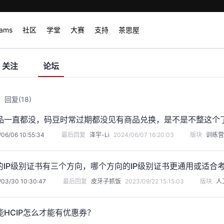
rams
社区
学堂
大赛
支持
茶思屋
关注
论坛
回复
(18)
品一直都没，码豆时常过期都没见有商品兑换，是不是不整这个
06/06 10:55:34
最后回复
泽宇-Li
2024/06/07 16:20:03
版块
训练营
的IP级别证书有三个方向，哪个方向的IP级别证书更通用或适合
/03/30 10:30:47
最后回复
皮牙子抓饭
2023/09/22 15:15:03
版块
人
HCIP怎么才能有优惠券？