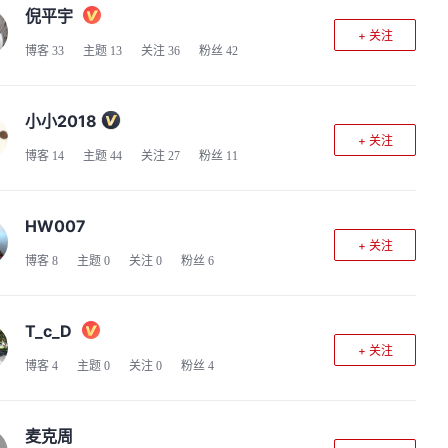
倪平宇
+ 关注
博客
33
主题
13
关注
36
粉丝
42
小小2018
+ 关注
博客
14
主题
44
关注
27
粉丝
11
HW007
+ 关注
博客
8
主题
0
关注
0
粉丝
6
T_c_D
+ 关注
博客
4
主题
0
关注
0
粉丝
4
麦克周