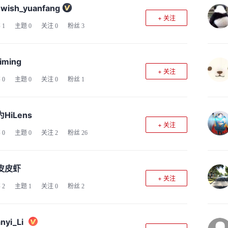
ewish_yuanfang
+ 关注
客
1
主题
0
关注
0
粉丝
3
yiming
+ 关注
客
0
主题
0
关注
0
粉丝
1
HiLens
+ 关注
客
0
主题
0
关注
2
粉丝
26
I皮皮虾
+ 关注
客
2
主题
1
关注
0
粉丝
2
nyi_Li