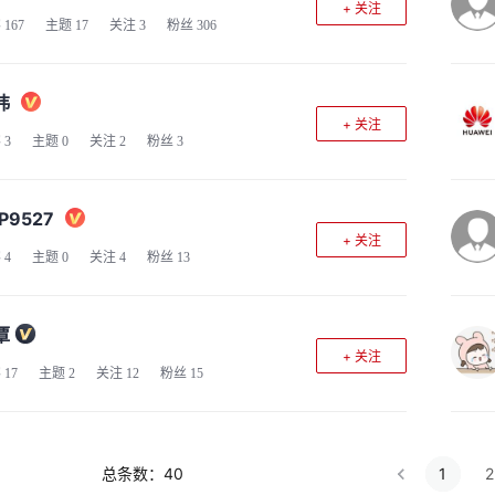
+ 关注
客
167
主题
17
关注
3
粉丝
306
袆
+ 关注
客
3
主题
0
关注
2
粉丝
3
P9527
+ 关注
客
4
主题
0
关注
4
粉丝
13
覃
+ 关注
客
17
主题
2
关注
12
粉丝
15
总条数：40
1
2