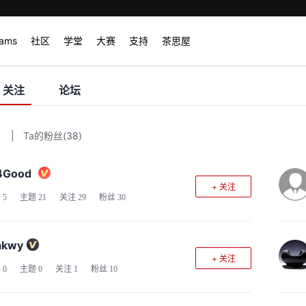
rams
社区
学堂
大赛
支持
茶思屋
关注
论坛
)
|
Ta的粉丝
(
38
)
4Good
+ 关注
客
5
主题
21
关注
29
粉丝
30
akwy
+ 关注
客
0
主题
0
关注
1
粉丝
10