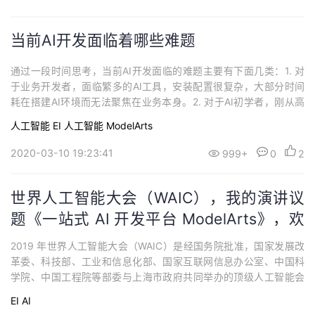
当前AI开发面临着哪些难题
通过一段时间思考，当前AI开发面临的难题主要有下面几类：1. 对
于业务开发者，面临繁多的AI工具，安装配置很复杂，大部分时间
耗在搭建AI环境而无法聚焦在业务本身。2. 对于AI初学者，刚从高
校或者公开课学完AI的基础理论课程的初学者，没有实际开发经
人工智能
EI
人工智能
ModelArts
验，需要比较长的时间去学习模型调优。3. 对于AI工程师，也会有
不少痛点，比如说准备数据会非常累，尤其是数据的标注、筛选
2020-03-10 19:23:41
999+
0
2
等，第二...
世界人工智能大会（WAIC），我的演讲议
题《一站式 AI 开发平台 ModelArts》，欢
迎大家来交流
2019 年世界人工智能大会（WAIC）是经国务院批准，国家发展改
革委、科技部、工业和信息化部、国家互联网信息办公室、中国科
学院、中国工程院等部委与上海市政府共同举办的顶级人工智能会
议。今年的 WAIC 以「智联世界 无限可能」为主题，将于 8 月 29
EI
AI
日至 31 日 在上海举办。WAIC 开发者日是此届大会唯一一个面向开