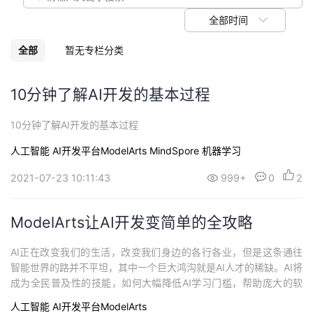
我
注
的
开
全部时间
的
Programs
发
全部
暂无专栏分类
支
者
10分钟了解AI开发的基本过程
持
学
10分钟了解AI开发的基本过程
人工智能
AI开发平台ModelArts
MindSpore
机器学习
我
堂
2021-07-23 10:11:43
999+
0
2
的
我
我
技
的
ModelArts让AI开发变简单的全攻略
的
我
术
云
AI正在改变我们的生活，改变我们身边的各行各业，但是这条通往
课
的
我
智能世界的路并不平坦，其中一个巨大鸿沟就是AI人才的稀缺。AI将
成为全民普及性的技能，如何大幅降低AI学习门槛，帮助庞大的软
支
声
程
认
的
我
件开发者群体快速掌握AI技能，把AI用起来。ModelArts开发环境，
人工智能
AI开发平台ModelArts