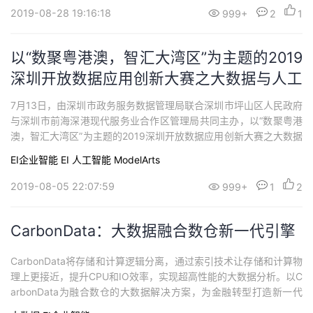
发者的特色活动，将于8月31日在上海世博中心举办。开发者日包含
2019-08-28 19:16:18
999+
2
1
1 ...
以“数聚粤港澳，智汇大湾区”为主题的2019
深圳开放数据应用创新大赛之大数据与人工
智能训练营
7月13日，由深圳市政务服务数据管理局联合深圳市坪山区人民政府
与深圳市前海深港现代服务业合作区管理局共同主办，以“数聚粤港
澳，智汇大湾区”为主题的2019深圳开放数据应用创新大赛之大数据
与人工智能训练营在坪山区创新广场拉开帷幕，深圳市政务服务数
EI企业智能
EI
人工智能
ModelArts
据管理局、坪山区政府有关领导出席本次活动，100余名来自粤港澳
的参赛选手参加了训练营。现场有9000多人参加了在线直播。我本
2019-08-05 22:07:59
999+
1
2
人做了主题为：《大数据和人...
CarbonData：大数据融合数仓新一代引擎
CarbonData将存储和计算逻辑分离，通过索引技术让存储和计算物
理上更接近，提升CPU和IO效率，实现超高性能的大数据分析。以C
arbonData为融合数仓的大数据解决方案，为金融转型打造新一代
数仓引擎。