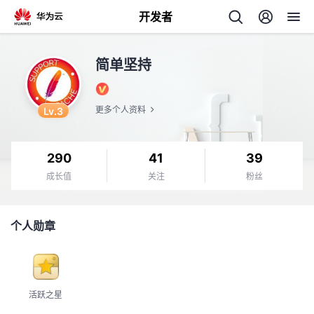
开发者
返
简单坚持
回
Lv.3
更多个人资料
290
41
39
个
成长值
关注
粉丝
我
人
个人勋章
的
主
开
页
活跃之星
发