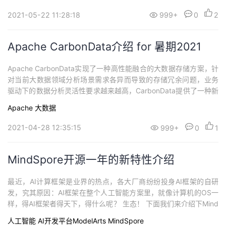
过程，利用MindSpore自动微分的特性，可以将神经网络等AI方法
与传统分子模拟进行结合。
2021-05-22 11:28:18
999+
0
2
Apache CarbonData介绍 for 暑期2021
Apache CarbonData实现了一种高性能融合的大数据存储方案，针
对当前大数据领域分析场景需求各异而导致的存储冗余问题，业务
驱动下的数据分析灵活性要求越来越高，CarbonData提供了一种新
的融合数据存储方案，以一份数据同时支持多种应用场景。Carbon
Apache
大数据
Data通过索引等加速技术让存储和计算物理上更接近，从而提升CP
U和IO效率，实现万亿数据分析秒级响应。
2021-04-28 12:35:15
999+
0
1
MindSpore开源一年的新特性介绍
最近，AI计算框架是业界的热点，各大厂商纷纷投身AI框架的自研
发，究其原因：AI框架在整个人工智能方案里，就像计算机的OS一
样，得AI框架者得天下，得什么呢？ 生态！ 下面我们来介绍下Mind
Spore开源一周年后，有哪些牛B的特性发布。（MindSpore已集成
人工智能
AI开发平台ModelArts
MindSpore
到华为云全流程AI开发平台ModelArts里，开发者可以非常方便的在