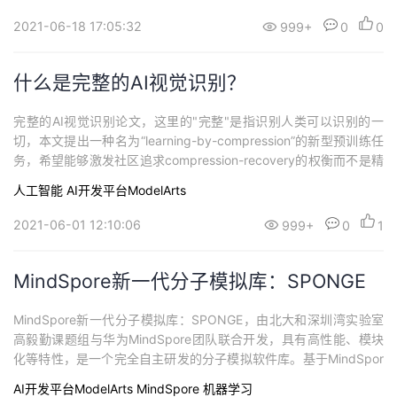
目标为不同类型AI开发、探索、教学用户，提供更好云化AI开发体
持
建
证
实
的
验。
2021-06-18 17:05:32
999+
0
0
议
验
收
什么是完整的AI视觉识别？
藏
完整的AI视觉识别论文，这里的"完整"是指识别人类可以识别的一
切，本文提出一种名为“learning-by-compression”的新型预训练任
务，希望能够激发社区追求compression-recovery的权衡而不是精
度-复杂度的权衡！
人工智能
AI开发平台ModelArts
2021-06-01 12:10:06
999+
0
1
MindSpore新一代分子模拟库：SPONGE
MindSpore新一代分子模拟库：SPONGE，由北大和深圳湾实验室
高毅勤课题组与华为MindSpore团队联合开发，具有高性能、模块
化等特性，是一个完全自主研发的分子模拟软件库。基于MindSpor
e自动并行、图算融合等特性，SPONGE可高效地完成传统分子模拟
AI开发平台ModelArts
MindSpore
机器学习