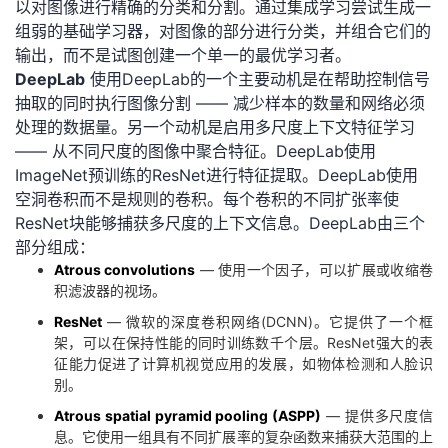
以对图像进行精确的分类和分割。通过集成学习尝试生成一
组弱的基础学习器，对图像的部分进行分类，并组合它们的
输出，而不是试图创建一个单一的最优学习者。
DeepLab
使用DeepLab的一个主要动机是在帮助控制信号
抽取的同时执行图像分割 —— 减少样本的数量和网络必须
处理的数据量。另一个动机是启用多尺度上下文特征学习
—— 从不同尺度的图像中聚合特征。DeepLab使用
ImageNet预训练的ResNet进行特征提取。DeepLab使用
空洞卷积而不是规则的卷积。每个卷积的不同扩张率使
ResNet块能够捕获多尺度的上下文信息。DeepLab由三个
部分组成：
Atrous convolutions
— 使用一个因子，可以扩展或收缩卷
积滤波器的视场。
ResNet
— 微软的深度卷积网络(DCNN)。它提供了一个框
架，可以在保持性能的同时训练数千个层。ResNet强大的表
征能力促进了计算机视觉应用的发展，如物体检测和人脸识
别。
Atrous spatial pyramid pooling (ASPP)
— 提供多尺度信
息。它使用一组具有不同扩展率的复杂函数来捕获大范围的上