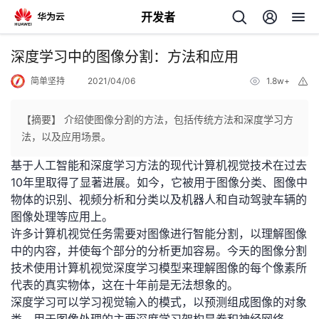
开发者
返
深度学习中的图像分割：方法和应用
回
简单坚持
2021/04/06
1.8w+
举
报
【摘要】 介绍使图像分割的方法，包括传统方法和深度学习方
法，以及应用场景。
基于人工智能和深度学习方法的现代计算机视觉技术在过去
个
10年里取得了显著进展。如今，它被用于图像分类、图像中
物体的识别、视频分析和分类以及机器人和自动驾驶车辆的
我
人
图像处理等应用上。
许多计算机视觉任务需要对图像进行智能分割，以理解图像
的
主
中的内容，并使每个部分的分析更加容易。今天的图像分割
技术使用计算机视觉深度学习模型来理解图像的每个像素所
开
页
代表的真实物体，这在十年前是无法想象的。
深度学习可以学习视觉输入的模式，以预测组成图像的对象
发