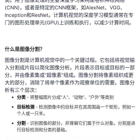
类。用于图像处理的主要深度学习架构是卷积神经网络
(CNN)，或者是特定的CNN框架，如AlexNet、VGG、
者
Inception和ResNet。计算机视觉的深度学习模型通常在专
门的图形处理单元(GPU)上训练和执行，以减少计算时间。
我
的
我
什么是图像分割？
博
的
我
图像分割是计算机视觉中的一个关键过程。它包括将视觉输
入分割成片段以简化图像分析。片段表示目标或目标的一部
客
论
的
我
分，并由像素集或“超像素”组成。图像分割将像素组织成更
大的部分，消除了将单个像素作为观察单位的需要。图像分
坛
圈
的
我
析有三个层次：
分类
- 将整幅图片分成“人”、“动物”、“户外”等类别
子
直
的
我
目标检测
- 检测图像中的目标并在其周围画一个矩形，例如一
个人或一只羊。
我
播
活
的
分割
- 识别图像的部分，并理解它们属于什么对象。分割是进
行目标检测和分类的基础。
我
动
关
的