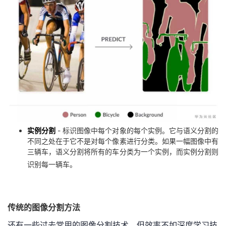
持
建
证
实
的
议
验
收
藏
实例分割
- 标识图像中每个对象的每个实例。它与语义分割的
不同之处在于它不是对每个像素进行分类。如果一幅图像中有
三辆车，语义分割将所有的车分类为一个实例，而实例分割则
识别每一辆车。
传统的图像分割方法
还有一些过去常用的图像分割技术，但效率不如深度学习技