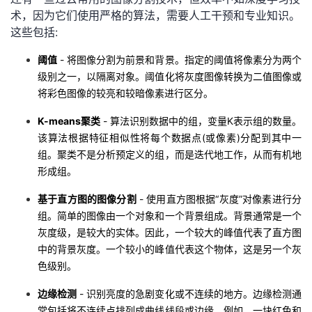
术，因为它们使用严格的算法，需要人工干预和专业知识。
这些包括:
阈值
- 将图像分割为前景和背景。指定的阈值将像素分为两个
级别之一，以隔离对象。阈值化将灰度图像转换为二值图像或
将彩色图像的较亮和较暗像素进行区分。
K-means聚类
- 算法识别数据中的组，变量K表示组的数量。
该算法根据特征相似性将每个数据点(或像素)分配到其中一
组。聚类不是分析预定义的组，而是迭代地工作，从而有机地
形成组。
基于直方图的图像分割
- 使用直方图根据“灰度”对像素进行分
组。简单的图像由一个对象和一个背景组成。背景通常是一个
灰度级，是较大的实体。因此，一个较大的峰值代表了直方图
中的背景灰度。一个较小的峰值代表这个物体，这是另一个灰
色级别。
边缘检测
- 识别亮度的急剧变化或不连续的地方。边缘检测通
常包括将不连续点排列成曲线线段或边缘。例如，一块红色和