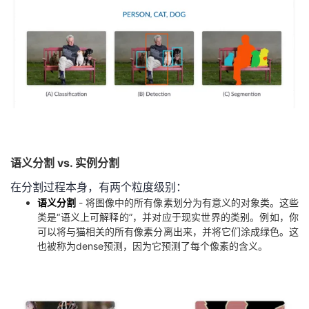
我
注
的
开
的
Programs
发
支
者
持
学
我
堂
语义分割 vs. 实例分割
的
我
我
在分割过程本身，有两个粒度级别：
语义分割
- 将图像中的所有像素划分为有意义的对象类。这些
技
的
类是“语义上可解释的”，并对应于现实世界的类别。例如，你
的
我
可以将与猫相关的所有像素分离出来，并将它们涂成绿色。这
也被称为dense预测，因为它预测了每个像素的含义。
术
云
课
的
我
支
声
程
认
的
我