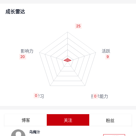
的
Programs
发
者
成长雷达
支
者
我
25
持
学
的
我
我
堂
博
的
我
20
9
的
我
客
论
的
我
我
技
的
坛
圈
的
我
的
我
0
0
术
云
子
直
的
我
课
的
我
支
声
播
活
的
程
认
的
我
博客
关注
粉丝
持
建
动
关
证
实
的
乌梅汁