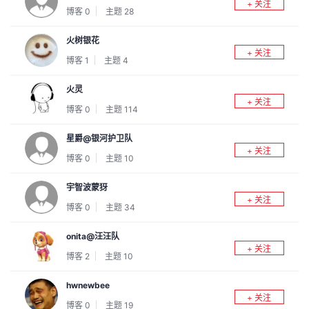
+ 关注
博客
0
主题
28
议
注
验
收
火树银花
藏
+ 关注
博客
1
主题
4
火灵
+ 关注
博客
0
主题
114
星爵@银河护卫队
+ 关注
博客
0
主题
10
宇智波蒙犽
+ 关注
博客
0
主题
34
onita@汪汪队
+ 关注
博客
2
主题
10
hwnewbee
+ 关注
博客
0
主题
19