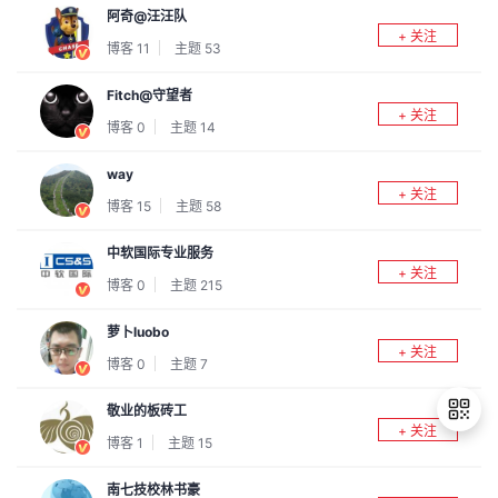
阿奇@汪汪队
+ 关注
博客
11
主题
53
Fitch@守望者
+ 关注
博客
0
主题
14
way
+ 关注
博客
15
主题
58
中软国际专业服务
+ 关注
博客
0
主题
215
萝卜luobo
+ 关注
博客
0
主题
7
敬业的板砖工
+ 关注
博客
1
主题
15
南七技校林书豪