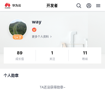
开发者
返
way
回
Lv.2
更多个人资料
89
1
11
个
成长值
关注
粉丝
我
人
个人勋章
的
主
TA还没获得勋章~
开
页
发