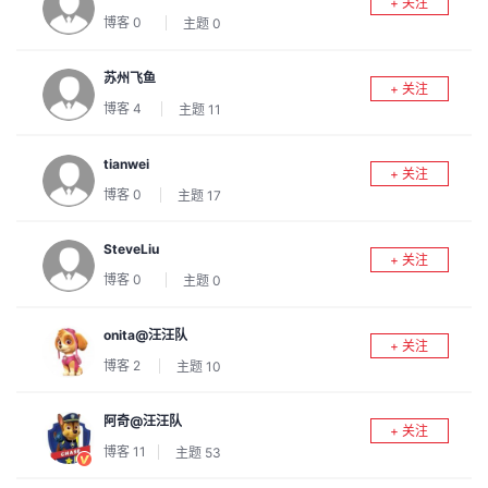
+ 关注
我
注
的
开
博客
0
主题
0
的
Programs
发
苏州飞鱼
+ 关注
博客
4
主题
11
支
者
tianwei
+ 关注
持
学
博客
0
主题
17
我
堂
SteveLiu
+ 关注
博客
0
主题
0
的
我
我
onita@汪汪队
技
的
的
我
+ 关注
博客
2
主题
10
术
云
课
的
我
阿奇@汪汪队
+ 关注
支
声
程
认
的
我
博客
11
主题
53