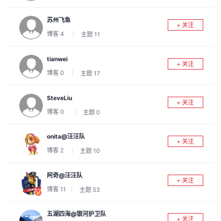
苏州飞鱼
+ 关注
博客
4
主题
11
tianwei
+ 关注
博客
0
主题
17
SteveLiu
+ 关注
博客
0
主题
0
onita@汪汪队
+ 关注
博客
2
主题
10
阿奇@汪汪队
+ 关注
博客
11
主题
53
五湖四海@银河护卫队
+ 关注