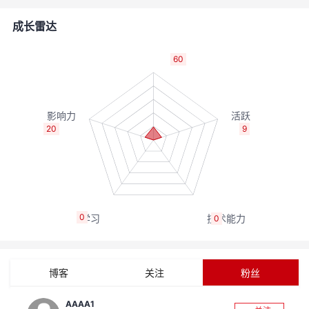
者
成长雷达
我
60
的
我
博
的
我
20
9
客
论
的
我
坛
圈
的
我
0
0
子
直
的
我
我
播
活
的
博客
关注
粉丝
我
动
关
的
AAAA1