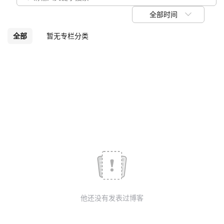
我
注
的
开
全部时间
的
Programs
发
全部
暂无专栏分类
支
者
持
学
我
堂
的
我
我
技
的
的
我
术
云
课
的
我
他还没有发表过博客
支
声
程
认
的
我