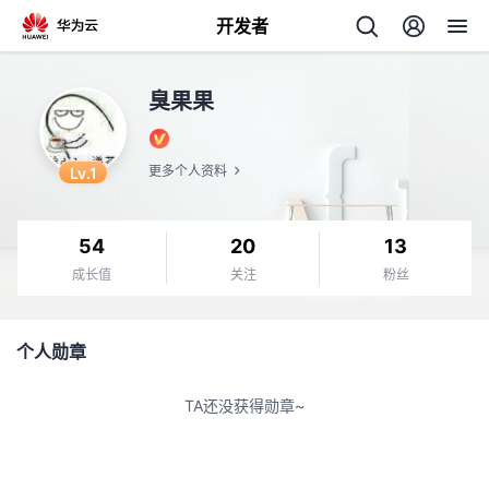
开发者
返
臭果果
回
Lv.1
更多个人资料
54
20
13
个
成长值
关注
粉丝
我
人
个人勋章
的
主
TA还没获得勋章~
开
页
发