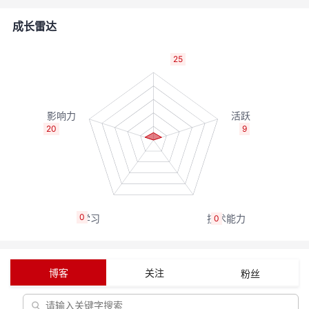
者
成长雷达
我
25
的
我
博
的
我
20
9
客
论
的
我
坛
圈
的
我
0
0
子
直
的
我
我
播
活
的
博客
关注
粉丝
我
动
关
的