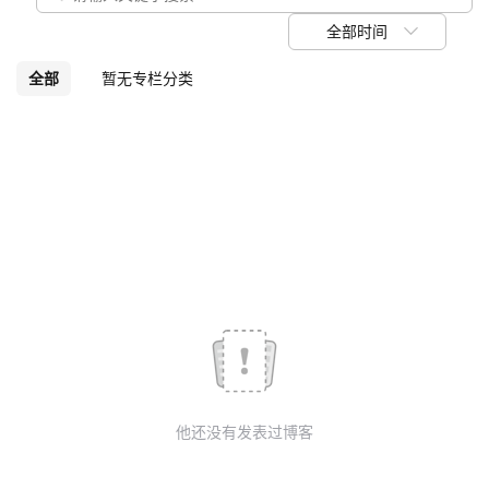
我
注
的
开
全部时间
的
Programs
发
全部
暂无专栏分类
支
者
持
学
我
堂
的
我
我
技
的
的
我
术
云
课
的
我
他还没有发表过博客
支
声
程
认
的
我