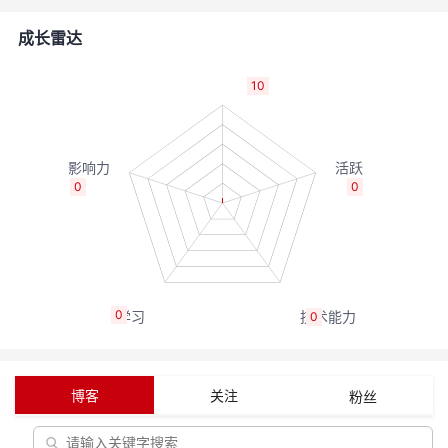
者
成长雷达
我
10
的
我
博
的
我
0
0
客
论
的
我
坛
圈
的
我
0
0
子
直
的
我
我
播
活
的
博客
关注
粉丝
我
动
关
的