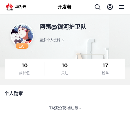
开发者
返
阿殇@银河护卫队
回
更多个人资料
Lv.1
10
10
17
个
成长值
关注
粉丝
我
人
个人勋章
的
主
TA还没获得勋章~
开
页
发