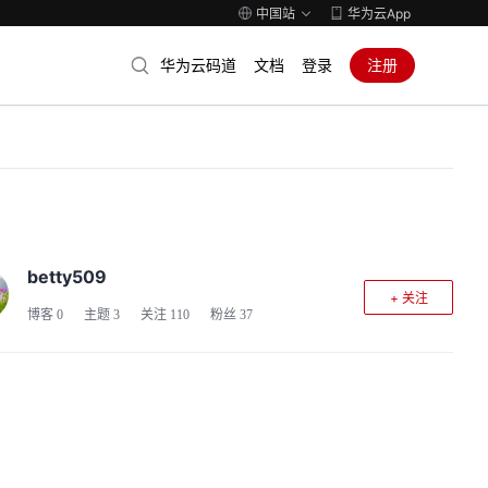
中国站
华为云App
华为云码道
文档
登录
注册
betty509
+ 关注
博客
0
主题
3
关注
110
粉丝
37