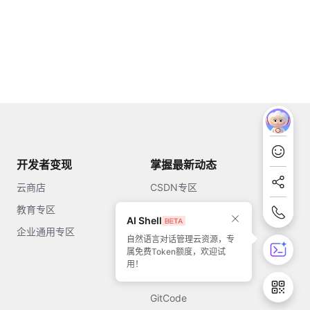
开发者变现
掌握最新动态
云商店
CSDN专区
教育专区
知乎
AI Shell
企业通用专区
开源中国
自然语言对话管理云资源，专
属免费Token额度，欢迎试
51CTO
用！
今日头条
GitCode