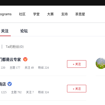
rograms
社区
学堂
大赛
支持
茶思屋
关注
论坛
|
Ta的粉丝
(
0
)
们都是云专家
+ 关注
客
220
主题
177
关注
49
粉丝
224
商店
+ 关注
客
1225
主题
792
关注
7
粉丝
324