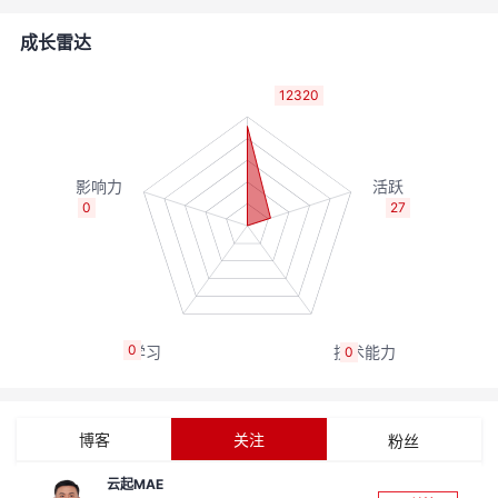
者
成长雷达
我
12320
的
我
博
的
我
0
27
客
论
的
我
坛
圈
的
我
0
0
子
直
的
我
我
播
活
的
博客
关注
粉丝
我
动
关
的
云起MAE