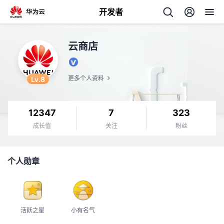
开发者
返
云商店
回
Lv.8
更多个人资料
12347
7
323
个
成长值
关注
粉丝
我
人
个人勋章
的
主
开
页
活跃之星
小有名气
发