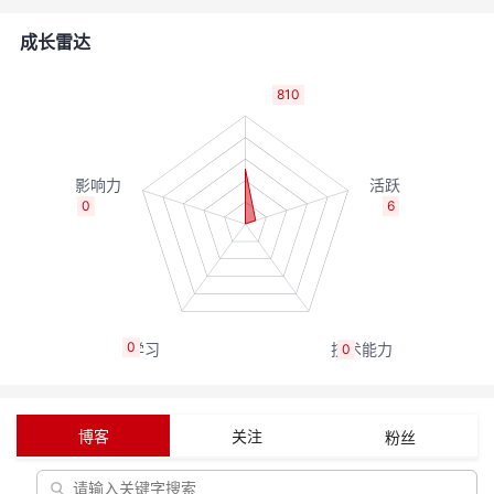
者
成长雷达
我
810
的
我
博
的
我
0
6
客
论
的
我
坛
圈
的
我
0
0
子
直
的
我
我
播
活
的
博客
关注
粉丝
我
动
关
的