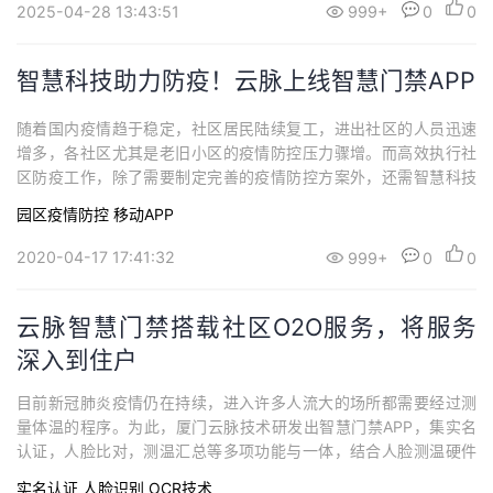
运用OCR技术不断帮助客户提升工作效率、提升数据准确性
2025-04-28 13:43:51
999+
0
0
智慧科技助力防疫！云脉上线智慧门禁APP
随着国内疫情趋于稳定，社区居民陆续复工，进出社区的人员迅速
增多，各社区尤其是老旧小区的疫情防控压力骤增。而高效执行社
区防疫工作，除了需要制定完善的疫情防控方案外，还需智慧科技
来助力，成果事半功倍。云脉上线智慧门禁APP如何精准识别进入
园区疫情防控
移动APP
人员身份，做好人员进出的信息登记？如何快速检测体温，避免人
员过度聚集？为破解这一防控难题，厦门云脉技术研发出智慧门禁A
2020-04-17 17:41:32
999+
0
0
PP，基于OCR技术、人脸识别、人证核验、...
云脉智慧门禁搭载社区O2O服务，将服务
深入到住户
目前新冠肺炎疫情仍在持续，进入许多人流大的场所都需要经过测
量体温的程序。为此，厦门云脉技术研发出智慧门禁APP，集实名
认证，人脸比对，测温汇总等多项功能与一体，结合人脸测温硬件
可在社区、企业、学校等人群密集且有门禁管控需求的场所中快速
实名认证
人脸识别
OCR技术