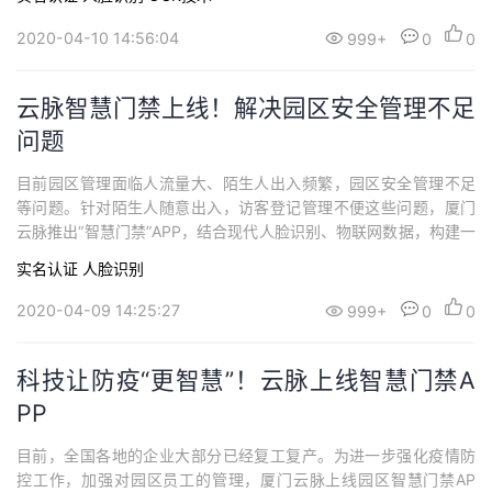
集成部署系统。同时，针对社区物业用户的使用，云脉智慧门禁app
还提供定制社区O2O服务，实现物业盈利、住户满意的双赢模式。
2020-04-10 14:56:04
999+
0
0
云脉社区智慧门禁APP管理优势云脉智慧...
云脉智慧门禁上线！解决园区安全管理不足
问题
目前园区管理面临人流量大、陌生人出入频繁，园区安全管理不足
等问题。针对陌生人随意出入，访客登记管理不便这些问题，厦门
云脉推出“智慧门禁”APP，结合现代人脸识别、物联网数据，构建一
体化人员管理服务。访客实名申请 企业自助审核在拜访一个园区单
实名认证
人脸识别
位之前，通常需要在门卫处进行登记。登记手续不外乎人脸、名
片、身份证，对于经常需要频繁拜访其他公司的业务人员而言，这
2020-04-09 14:25:27
999+
0
0
些操作繁琐且浪费识别。为此，厦门云脉上线...
科技让防疫“更智慧”！云脉上线智慧门禁A
PP
目前，全国各地的企业大部分已经复工复产。为进一步强化疫情防
控工作，加强对园区员工的管理，厦门云脉上线园区智慧门禁AP