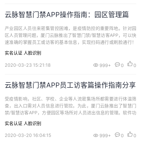
云脉智慧门禁APP操作指南：园区管理篇
产业园区人员往来密集管控困难，是疫情防控的重要阵地。针对园
区人员管理问题，厦门云脉推出了智慧门禁/智慧访客APP，可以快
速准确的掌握员工或访客的基本信息，实现扫码通行或刷脸通行！
当疫情结束后，云脉智慧门禁APP也将是升级“智慧园区”的好利器。
实名认证
人脸识别
本篇文章将向大家详细介绍云脉智慧门禁APP的园区管理模块。为
了方便客户体验园区管理模块，目前智慧门禁的注册用户都能看到
2020-03-23 15:21:18
999+
0
0
这个入口，后续软件将升级成个人版和...
云脉智慧门禁APP员工访客篇操作指南分享
受疫情影响，社区、学校、企业等人流密集场所都需要进行体温筛
查，出入口需对人员信息进行管控。为此，厦门云脉推出了智慧门
禁/智慧访客APP，方便园区等场所对人员进出信息的管理。软件功
能非常强大，支持接入各类智能硬件如人脸门禁，额温枪，红外测
实名认证
人脸识别
温仪等设备进行体温录入，用户完善信息并通过审核后可以实现扫
码通行或刷脸通行！云脉智慧门禁APP在疫情期间可以高效落实出
2020-03-20 16:04:15
999+
0
0
入口防控需求，同时当疫情结束后，面对园区...