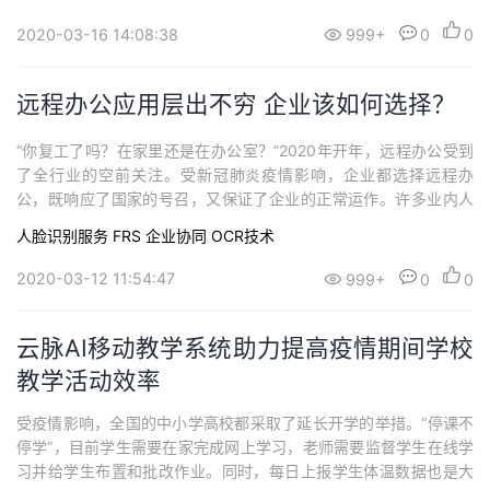
工与校园复学势必加大防疫难度，如何既能完成体温排查，又能减
少对人们正常工作学习生活的影响，以及避免因排队测温引起的病
2020-03-16 14:08:38
999+
0
0
毒传播风险，成为社会复工过程中的一个重要需...
远程办公应用层出不穷 企业该如何选择？
“你复工了吗？在家里还是在办公室？”2020年开年，远程办公受到
了全行业的空前关注。受新冠肺炎疫情影响，企业都选择远程办
公，既响应了国家的号召，又保证了企业的正常运作。许多业内人
士纷纷表示，远程办公或成下一个风口，事实上确实如此，近期不
人脸识别服务 FRS
企业协同
OCR技术
少远程办公系统或软件如雨后春笋一般涌现，想分一下这块市场巨
大的蛋糕。那么，远程办公应用层出不穷的情况下，企业应该如何
2020-03-12 11:54:47
999+
0
0
选择办公软件呢？云脉上线远程办公系统 防疫...
云脉AI移动教学系统助力提高疫情期间学校
教学活动效率
受疫情影响，全国的中小学高校都采取了延长开学的举措。“停课不
停学”，目前学生需要在家完成网上学习，老师需要监督学生在线学
习并给学生布置和批改作业。同时，每日上报学生体温数据也是大