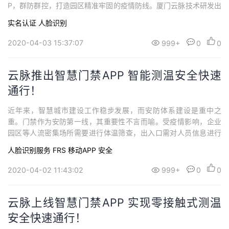
P，群防群控，打造园区精准牢固的疫情防线。厦门云脉技术研发出
的智慧门禁APP，集实名认证、人脸比对、测温汇总等多项功能于
实名认证
人脸识别
一体，实现安全、便捷通行。云脉智慧门禁APP还开放接口，可接
入各类智能硬件如人脸门禁，额温枪，红外测温仪等，方便用户实
2020-04-03 15:37:07
999+
0
0
现各业务系统设备集成对接。云脉智慧门禁A...
云脉推出智慧门禁APP 智能测温安全快速
通行！
近年来，智慧城市建设工作稳步发展，而安防体系建设是重中之
重。门禁作为安防第一线，其重要性不言而喻。受疫情影响，企业
园区等人流密集场所需要进行体温筛查，出入口需对人员信息进行
严格管控，门禁系统的智慧化升级至关重要。对此，厦门云脉研发
人脸识别服务 FRS
移动APP
安全
团队推出智慧门禁app，变革企业门禁智能服务，加入了测温，人脸
识别，实名认证等一系列功能，助力企业人员测温管控。同时云脉
2020-04-02 11:43:02
999+
0
0
智慧门禁APP开放接口，可接入各类智能硬件如...
云脉上线智慧门禁APP 实现零接触式测温
安全快速通行！