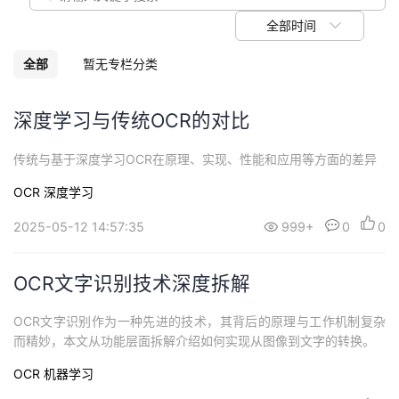
我
注
的
开
全部时间
的
Programs
发
全部
暂无专栏分类
支
者
深度学习与传统OCR的对比
持
学
传统与基于深度学习OCR在原理、实现、性能和应用等方面的差异
OCR
深度学习
我
堂
2025-05-12 14:57:35
999+
0
0
的
我
我
技
的
OCR文字识别技术深度拆解
的
我
术
云
OCR文字识别作为一种先进的技术，其背后的原理与工作机制复杂
课
的
我
而精妙，本文从功能层面拆解介绍如何实现从图像到文字的转换。
支
声
程
认
的
我
OCR
机器学习