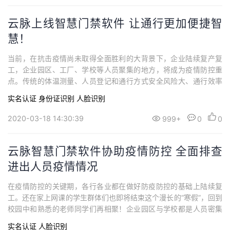
云脉上线智慧门禁软件 让通行更加便捷智
慧！
当前，在抗击疫情尚未取得全面胜利的大背景下，企业陆续复产复
工，企业园区、工厂、学校等人员聚集的地方，将成为疫情防控重
点。传统的体温测量、人员登记和通行方式安全风险大、通行效率
低、人员管理难，如何能够在保证安全的前提下大幅提高通行效
实名认证
身份证识别
人脸识别
率，是防疫工作的重中之重。为进一步加强新型冠状病毒防控工
作，维护正常生产秩序，确保广大员工、学生、访客的身体健康和
2020-03-18 14:30:39
999+
0
0
生命安全，厦门云脉推出了智慧门禁软件，集身份信息快...
云脉智慧门禁软件协助疫情防控 全面排查
进出人员疫情情况
在疫情防控的关键期，各行各业都在做好防疫防控的基础上陆续复
工。还在家上网课的学生群体们也即将结束这个漫长的“寒假”，回到
校园中和熟悉的老师同学们再相聚！企业园区与学校都是人员密集
场所，人员基数大，是传染病易感染人群。疫情当前，企业园区复
实名认证
人脸识别