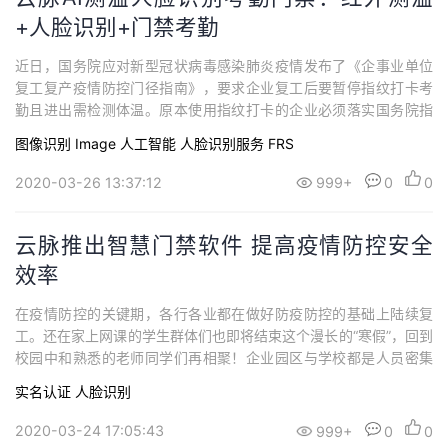
+人脸识别+门禁考勤
近日，国务院应对新型冠状病毒感染肺炎疫情发布了《企事业单位
复工复产疫情防控门径指南》，要求企业复工后要暂停指纹打卡考
勤且进出需检测体温。原本使用指纹打卡的企业必须落实国务院指
导意见，势必需要寻求更高效安全的考勤设备如无感人脸考勤。为
图像识别 Image
人工智能
人脸识别服务 FRS
落实国务院暂停指纹考勤防控要求同时满足企业高效测温考勤需
求，厦门云脉在原有的无感人脸考勤技术上，基于AI人脸检测技术
2020-03-26 13:37:12
999+
0
0
和红外热成像仪技术的整合，推出融合了“红外测温...
云脉推出智慧门禁软件 提高疫情防控安全
效率
在疫情防控的关键期，各行各业都在做好防疫防控的基础上陆续复
工。还在家上网课的学生群体们也即将结束这个漫长的“寒假”，回到
校园中和熟悉的老师同学们再相聚！企业园区与学校都是人员密集
场所，人员基数大，是传染病易感染人群。疫情当前，企业园区复
实名认证
人脸识别
工与校园复学势必加大防疫难度，如何既能完成体温排查，又能减
少对人们正常工作学习生活的影响，以及避免因排队测温引起的病
2020-03-24 17:05:43
999+
0
0
毒传播风险，成为社会复工过程中的一个重要需...