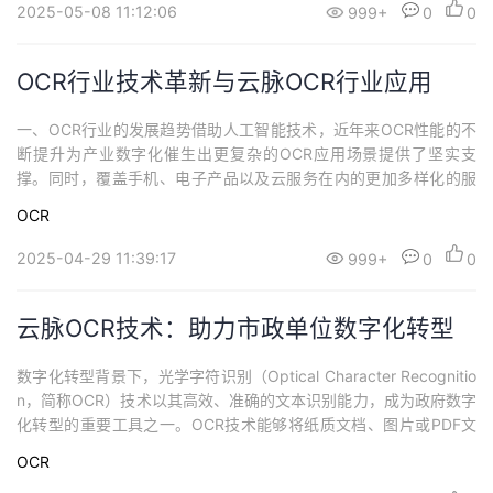
持
建
2025-05-08 11:12:06
证
实
的
999+
0
0
议
验
收
OCR行业技术革新与云脉OCR行业应用
藏
一、OCR行业的发展趋势借助人工智能技术，近年来OCR性能的不
断提升为产业数字化催生出更复杂的OCR应用场景提供了坚实支
撑。同时，覆盖手机、电子产品以及云服务在内的更加多样化的服
务载体，进一步加快了OCR的普及，持续向社会生产生活的更多领
OCR
域渗透。未来的OCR技术将不仅仅局限于文本识别，它会融合图
像、语音等多种模态信息。比如，在智能客服场景中，结合语音识
2025-04-29 11:39:17
999+
0
0
别和图像识别，用户可以直接通过语音输入文...
云脉OCR技术：助力市政单位数字化转型
数字化转型背景下，光学字符识别（Optical Character Recognitio
n，简称OCR）技术以其高效、准确的文本识别能力，成为政府数字
化转型的重要工具之一。OCR技术能够将纸质文档、图片或PDF文
件中的文本信息转换为可编辑、可搜索的电子数据，极大地提高了
OCR
政府工作效率和服务质量。云脉技术作为一家OCR技术研发企业，