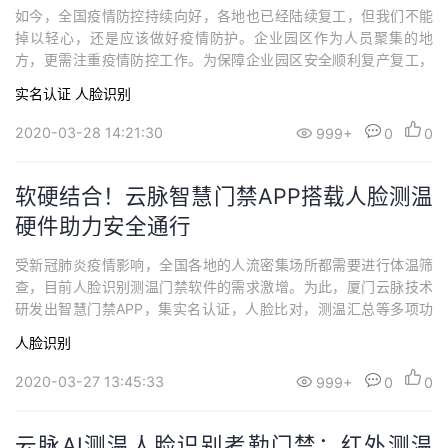
如今，全国疫情防控持续向好，各地也已经陆续复工，但我们不能
掉以轻心，还是应该做好疫情防护。企业园区作为人员聚集的地
方，更需注重疫情防控工作。为保障企业园区安全顺利复产复工，
各地建立智慧园区平台，上线园区疫情防控系统，群防群控，打造
实名认证
人脸识别
园区精准牢固的疫情防线。厦门云脉技术研发出智慧门禁APP，集
实名认证、人脸比对、测温汇总等多项功能于一体，实现安全、便
2020-03-28 14:21:30
999+
0
0
捷通行。云脉智慧门禁APP还开放接口，可接入各...
软硬结合！云脉智慧门禁APP搭载人脸测温
硬件助力安全通行
受新冠肺炎疫情影响，全国各地的人流密集场所都需要进行体温筛
查，目前人脸识别测温门禁软件的需求激增。为此，厦门云脉技术
研发出智慧门禁APP，集实名认证，人脸比对，测温汇总等多项功
能与一体，结合人脸测温硬件可在园区、企业、中小学、高校等人
人脸识别
群密集且有门禁管控需求的场所中快速集成部署系统。目前，学校
即将迎来复学大潮，大量学生进入校区都要经过测量体温的程序。
2020-03-27 13:45:33
999+
0
0
在校园场景上运用云脉智慧门禁APP可以高效助...
云脉AI测温人脸识别考勤门禁：红外测温