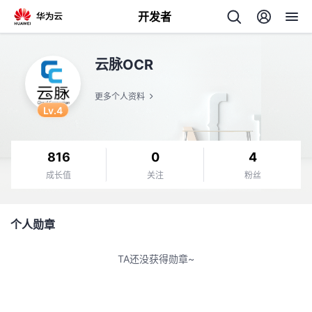
开发者
返
云脉OCR
回
更多个人资料
Lv.4
816
0
4
个
成长值
关注
粉丝
我
人
个人勋章
的
主
TA还没获得勋章~
开
页
发