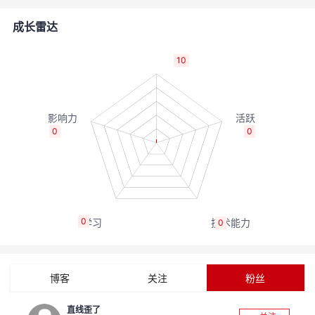
的
Programs
发
者
成长雷达
支
者
我
10
持
学
的
我
我
堂
博
的
我
0
0
的
我
客
论
的
我
我
技
的
坛
圈
的
我
的
我
0
0
术
云
子
直
的
我
课
的
我
支
声
播
活
的
程
认
的
我
博客
关注
粉丝
持
建
动
关
证
实
的
直线歪了