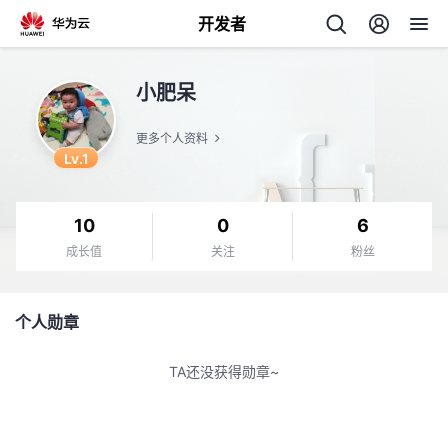
开发者
返
小肥呆
回
更多个人资料
Lv.1
10
0
6
个
成长值
关注
粉丝
我
人
个人勋章
我
的
主
TA还没获得勋章~
我
的
开
页
我
的
开
发