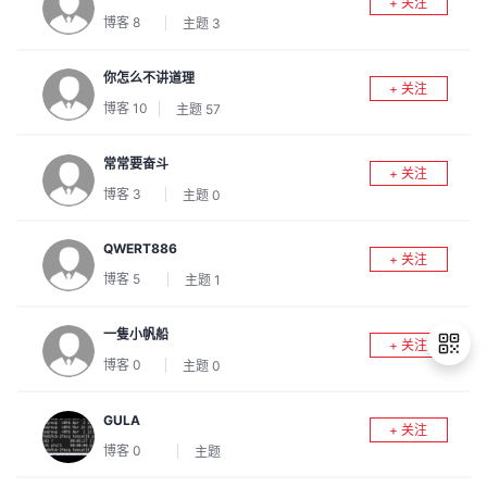
+ 关注
议
注
验
收
博客
8
主题
3
藏
你怎么不讲道理
+ 关注
博客
10
主题
57
常常要奋斗
+ 关注
博客
3
主题
0
QWERT886
+ 关注
博客
5
主题
1
一隻小帆船
+ 关注
博客
0
主题
0
GULA
退
+ 关注
博客
0
主题
出
登