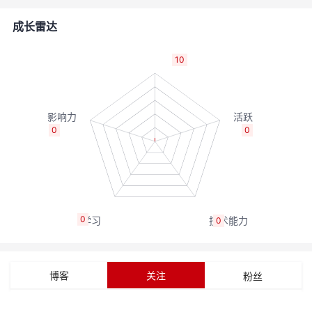
的
Programs
发
者
成长雷达
支
者
我
10
持
学
的
我
我
堂
博
的
我
0
0
的
我
客
论
的
我
我
技
的
坛
圈
的
我
的
我
0
0
术
云
子
直
的
我
课
的
我
支
声
播
活
的
程
认
的
我
博客
关注
粉丝
持
建
动
关
证
实
的