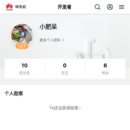
开发者
返
小肥呆
回
更多个人资料
Lv.1
10
0
6
个
成长值
关注
粉丝
我
人
个人勋章
我
的
主
TA还没获得勋章~
我
的
开
页
我
的
开
发