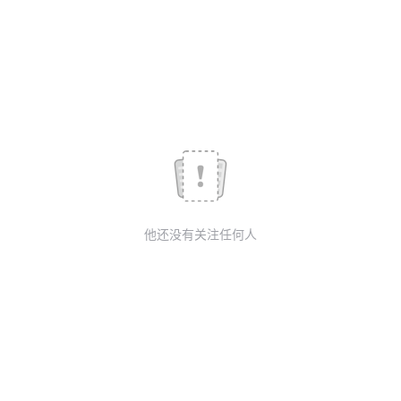
议
注
验
收
藏
他还没有关注任何人