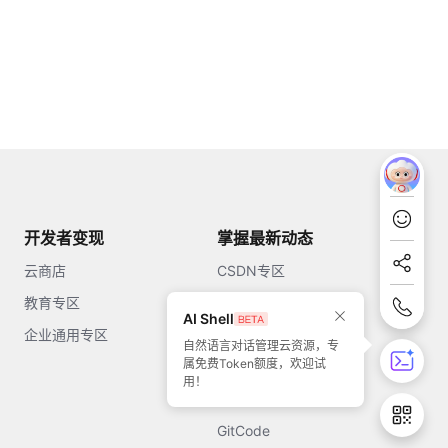
开发者变现
掌握最新动态
云商店
CSDN专区
教育专区
知乎
AI Shell
企业通用专区
开源中国
自然语言对话管理云资源，专
属免费Token额度，欢迎试
51CTO
用！
今日头条
GitCode