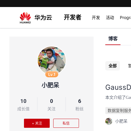
开发者
开发
活动
Prog
博客
全部
Lv.1
小肥呆
Gauss
本文介绍了Gau
10
0
6
成长值
关注
粉丝
数据复制服务
小肥呆
+ 关注
私信