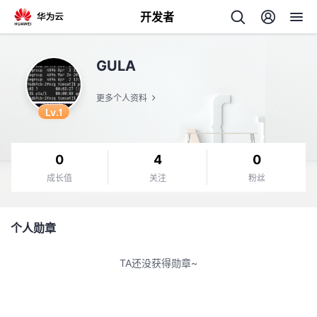
开发者
返
GULA
回
更多个人资料
Lv.1
0
4
0
个
成长值
关注
粉丝
我
人
个人勋章
的
主
TA还没获得勋章~
开
页
发