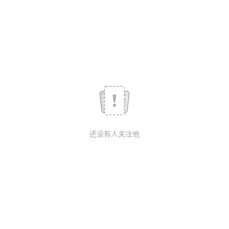
我
注
的
开
的
Programs
发
支
者
持
学
我
堂
还没有人关注他
的
我
我
技
的
的
我
术
云
课
的
我
支
声
程
认
的
我