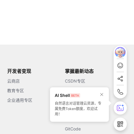
开发者变现
掌握最新动态
云商店
CSDN专区
教育专区
知乎
AI Shell
企业通用专区
开源中国
自然语言对话管理云资源，专
属免费Token额度，欢迎试
51CTO
用！
今日头条
GitCode