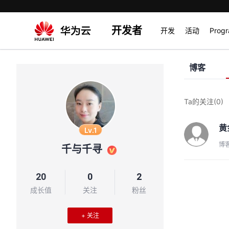
开发者
开发
活动
Prog
博客
Ta的关注
(0)
黄
Lv.1
博
千与千寻
20
0
2
成长值
关注
粉丝
+ 关注