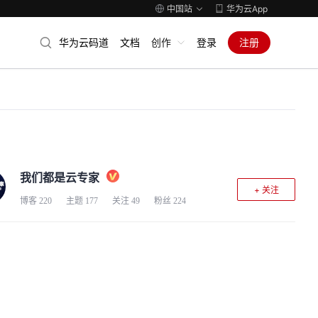
中国站
华为云App
华为云码道
文档
创作
登录
注册
我们都是云专家
+ 关注
博客
220
主题
177
关注
49
粉丝
224