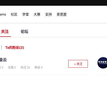
rams
社区
学堂
大赛
支持
茶思屋
关注
论坛
|
Ta的粉丝
(
2
)
金云
+ 关注
客
0
主题
0
关注
20
粉丝
0