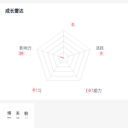
者
成长雷达
我
0
的
我
博
的
我
20
0
客
论
的
我
坛
圈
的
我
0
0
子
直
的
我
我
播
活
的
博
关
粉
客
注
丝
我
动
关
的