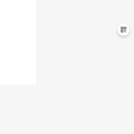
持
建
证
实
的
议
验
收
藏
退
出
登
录