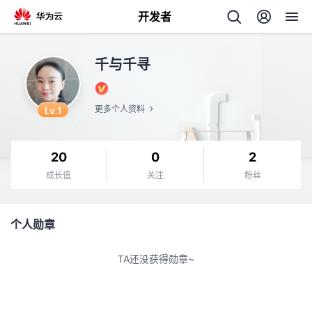
开发者
返
千与千寻
回
Lv.1
更多个人资料
20
0
2
个
成长值
关注
粉丝
我
人
个人勋章
的
主
TA还没获得勋章~
开
页
发