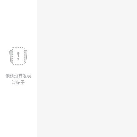
我
注
的
开
的
Programs
发
支
者
持
学
我
堂
他还没有发表
的
我
我
过帖子
技
的
的
我
术
云
课
的
我
支
声
程
认
的
我