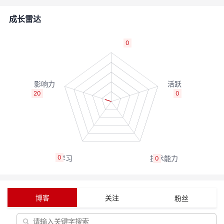
者
成长雷达
我
0
的
我
博
的
我
20
0
客
论
的
我
坛
圈
的
我
0
0
子
直
的
我
我
播
活
的
博客
关注
粉丝
我
动
关
的