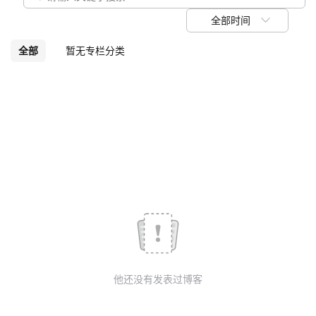
我
注
的
开
全部时间
的
Programs
发
全部
暂无专栏分类
支
者
持
学
我
堂
的
我
我
技
的
的
我
术
云
课
的
我
他还没有发表过博客
支
声
程
认
的
我