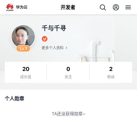
开发者
返
千与千寻
回
Lv.1
更多个人资料
20
0
2
个
成长值
关注
粉丝
我
人
个人勋章
的
主
TA还没获得勋章~
开
页
发