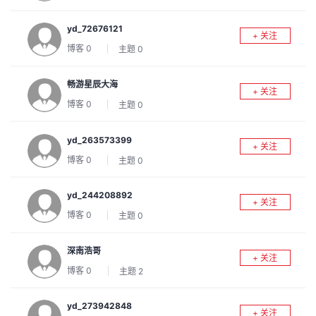
yd_72676121
+ 关注
博客
0
主题
0
畅游星辰大海
+ 关注
博客
0
主题
0
yd_263573399
+ 关注
博客
0
主题
0
yd_244208892
+ 关注
博客
0
主题
0
深南浩哥
+ 关注
博客
0
主题
2
yd_273942848
+ 关注