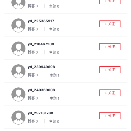
+ 关注
我
注
的
开
博客
0
主题
0
的
Programs
发
yd_225385917
+ 关注
博客
0
主题
0
支
者
yd_218467208
+ 关注
持
学
博客
0
主题
0
我
堂
yd_239949698
+ 关注
博客
0
主题
1
的
我
我
yd_240369608
技
的
的
我
+ 关注
博客
0
主题
1
术
云
课
的
我
yd_297131788
+ 关注
支
声
程
认
的
我
博客
0
主题
0