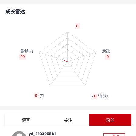
者
成长雷达
我
0
的
我
博
的
我
20
0
客
论
的
我
坛
圈
的
我
0
0
子
直
的
我
我
播
活
的
博客
关注
粉丝
我
动
关
的
yd_210305581