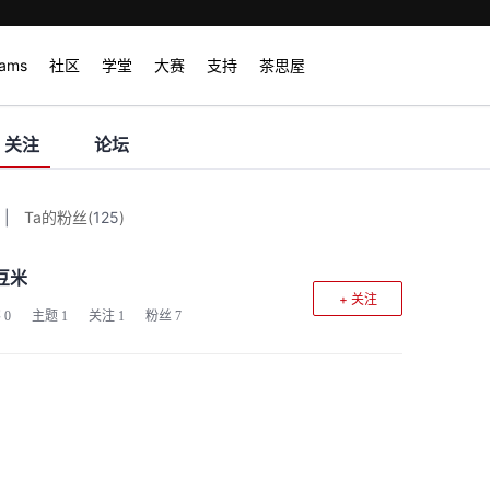
rams
社区
学堂
大赛
支持
茶思屋
关注
论坛
|
Ta的粉丝
(
125
)
豆米
+ 关注
客
0
主题
1
关注
1
粉丝
7