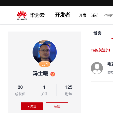
开发者
开发
活动
Prog
博客
Ta的关注
(1)
毛
Lv.1
冯士曦
博
20
1
125
成长值
关注
粉丝
+ 关注
私信