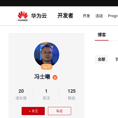
开发者
开发
活动
Prog
博客
全部
Lv.1
冯士曦
20
1
125
成长值
关注
粉丝
+ 关注
私信