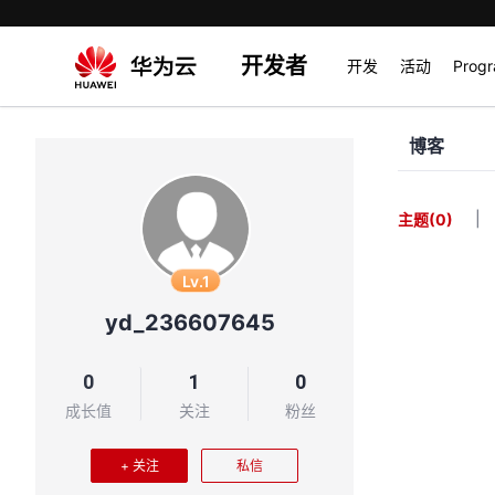
开发者
开发
活动
Prog
博客
|
主题
(0)
Lv.1
yd_236607645
0
1
0
成长值
关注
粉丝
+ 关注
私信