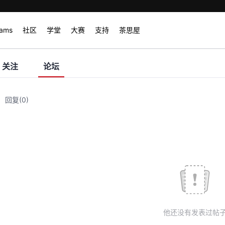
rams
社区
学堂
大赛
支持
茶思屋
关注
论坛
回复
(0)
他还没有发表过帖