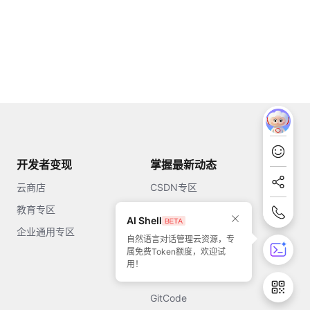
开发者变现
掌握最新动态
云商店
CSDN专区
教育专区
知乎
AI Shell
企业通用专区
开源中国
自然语言对话管理云资源，专
属免费Token额度，欢迎试
51CTO
用！
今日头条
GitCode