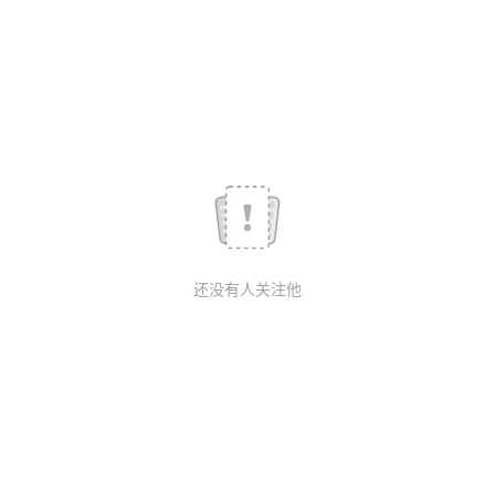
我
注
的
开
的
Programs
发
支
者
持
学
我
堂
还没有人关注他
的
我
我
技
的
的
我
术
云
课
的
我
支
声
程
认
的
我