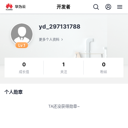
开发者
返
yd_297131788
回
更多个人资料
Lv.1
0
1
0
个
成长值
关注
粉丝
我
人
个人勋章
的
主
TA还没获得勋章~
开
页
发