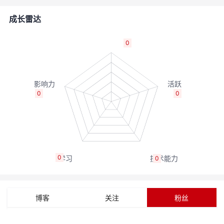
者
成长雷达
我
0
的
我
博
的
我
0
0
客
论
的
我
坛
圈
的
我
0
0
子
直
的
我
我
播
活
的
博客
关注
粉丝
我
动
关
的